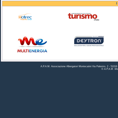
I
A.P.A.M. Associazione Albergatori Montecatini Via Palestro, 2 - 5101
© A.P.A.M. Mon