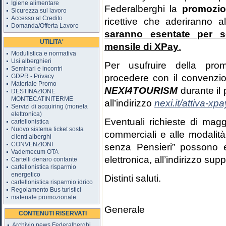
Igiene alimentare
Federalberghi la
promozi
Sicurezza sul lavoro
Accesso al Credito
ricettive che aderiranno a
Domanda/Offerta Lavoro
saranno esentate per 
UTILITA'
mensile di XPay
.
Modulistica e normativa
Usi alberghieri
Per usufruire della pro
Seminari e incontri
procedere con il convenzi
GDPR - Privacy
Materiale Promo
NEXI4TOURISM
durante il 
DESTINAZIONE
MONTECATINITERME
all’indirizzo
nexi.it/attiva-xp
Servizi di acquiring (moneta
elettronica)
Eventuali richieste di maggi
cartellonistica
Nuovo sistema ticket sosta
commerciali e alle modalità
clienti alberghi
CONVENZIONI
senza Pensieri” possono e
Vademecum OTA
elettronica, all’indirizzo s
Cartelli denaro contante
cartellonistica risparmio
energetico
Distinti saluti.
cartellonistica risparmio idrico
Regolamento Bus turistici
Il D
materiale promozionale
Generale
CONTENUTI RISERVATI
Archivio news Federalberghi