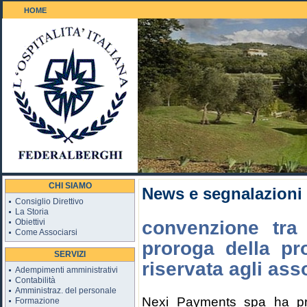
HOME
Il Golf 18 buche
CHI SIAMO
News e segnalazioni
Consiglio Direttivo
La Storia
Obiettivi
convenzione tra
Come Associarsi
proroga della p
SERVIZI
riservata agli asso
Adempimenti amministrativi
Contabilità
Amministraz. del personale
Nexi Payments spa ha pror
Formazione