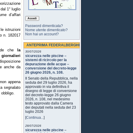
morizzazione
dal 1° luglio
me d’affari
Password dimenticata?
e istruzioni
Nome utente dimenticato?
Non hai un account?
to n. 182017
ANTEPRIMA FEDERALBERGHI
evede che
la
30/07/2026
 giornalieri
sicurezza nelle piscine –
sistemi di ricircolo per la
isposizione
depurazione delle acque –
ile anche da
conversione del decreto-legge
26 giugno 2026, n. 108.
Il Senato della Repubblica, nella
e non appena
seduta del 29 luglio 2026, ha
approvato in via definitiva il
va segnalato
disegno di legge di conversione
 obbligo.
del decreto-legge 26 giugno
2026, n. 108, nel medesimo
testo approvato dalla Camera
dei deputati nella seduta del 23
luglio 2026
[
Continua...
]
28/07/2026
sicurezza nelle piscine –