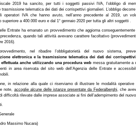
fiscale 2019 ha sancito, per tutti i soggetti passivi IVA, l’obbligo di me
e trasmissione telematica dei dati dei corrispettivi giornalieri. L’obbligo decorre 
li operatori IVA che hanno avuto, nell’anno precedente al 2019, un volu
superiore a 400.000 euro e dal 1° gennaio 2020 per tutta gli altri soggetti .
elle Entrate ha emanato un provvedimento che aggiorna conseguentemente l
 precedenza, quando tali attività avevano carattere facoltativo (provvedimen
re 2016).
rovvedimento, nel ribadire l’obbligatorietà del nuovo sistema, pr
one elettronica e la trasmissione telematica dei dati dei corrispettivi
 effettuata anche utilizzando una procedura web
messa gratuitamente a d
uenti in area riservata del sito web dell’Agenzia delle Entrate e accessib
obili.
one, in relazione alla quale ci riserviamo di illustrare le modalità operativ
se note,
accoglie alcune delle istanze presentate da Federalberghi
, che ave
i difficoltà rilevate dalle imprese associate ai fini dell’adempimento del nuovo
ti.
 Generale
ndro Massimo Nucara)