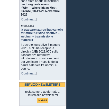
sono state aperte le iscrizioni
per il seguente evento:
• Wim – Where Ideas Meet -
Firenze, 18-19-20 Novembre
2026
[
Continua...
]
13/07/2026
la trasparenza retributiva nelle
strutture turistico ricettive –
webinar – trasmissione
materiali
Il decreto legislativo 7 maggio
2026, n. 96 ha recepito la
direttiva (UE) 2023/970 sulla
trasparenza retributiva,
introducendo nuovi strumenti
per verificare il rispetto della
parità salariale tra uomini e
donne.
[
Continua...
]
SERVIZIO NEWSLETTERS
resta sempre aggiornato...
iscriviti alle newsletters!