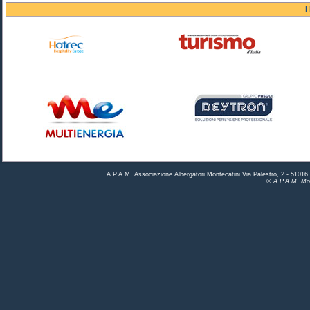
I
A.P.A.M. Associazione Albergatori Montecatini Via Palestro, 2 - 5101
© A.P.A.M. Mon