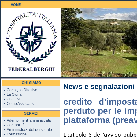
HOME
Il Golf 18 buche
CHI SIAMO
News e segnalazioni
Consiglio Direttivo
La Storia
Obiettivi
credito d’impos
Come Associarsi
perduto per le imp
SERVIZI
piattaforma (preav
Adempimenti amministrativi
Contabilità
Amministraz. del personale
L’articolo 6 dell’avviso pu
Formazione