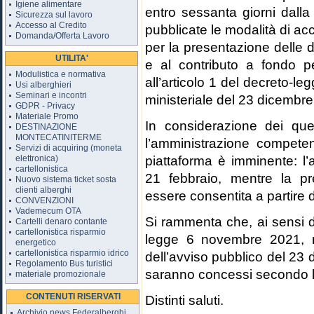
Igiene alimentare
entro sessanta giorni dalla
Sicurezza sul lavoro
Accesso al Credito
pubblicate le modalità di acc
Domanda/Offerta Lavoro
per la presentazione delle 
UTILITA'
e al contributo a fondo pe
Modulistica e normativa
all’articolo 1 del decreto-l
Usi alberghieri
Seminari e incontri
ministeriale del 23 dicembr
GDPR - Privacy
Materiale Promo
In considerazione dei ques
DESTINAZIONE
MONTECATINITERME
l’amministrazione compete
Servizi di acquiring (moneta
piattaforma è imminente: l’
elettronica)
cartellonistica
21 febbraio, mentre la p
Nuovo sistema ticket sosta
clienti alberghi
essere consentita a partire 
CONVENZIONI
Vademecum OTA
Si rammenta che, ai sensi d
Cartelli denaro contante
cartellonistica risparmio
legge 6 novembre 2021, n
energetico
cartellonistica risparmio idrico
dell’avviso pubblico del 23 
Regolamento Bus turistici
saranno concessi secondo l
materiale promozionale
CONTENUTI RISERVATI
Distinti saluti.
Archivio news Federalberghi