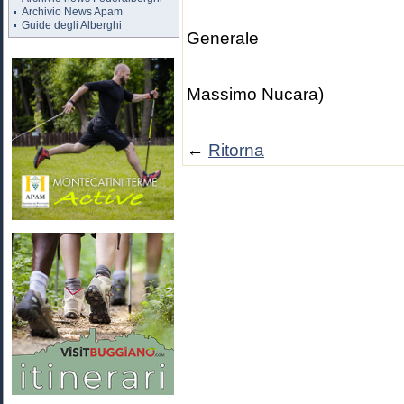
Archivio News Apam
Il D
Guide degli Alberghi
Generale
(Dr. A
Massimo Nucara)
←
Ritorna