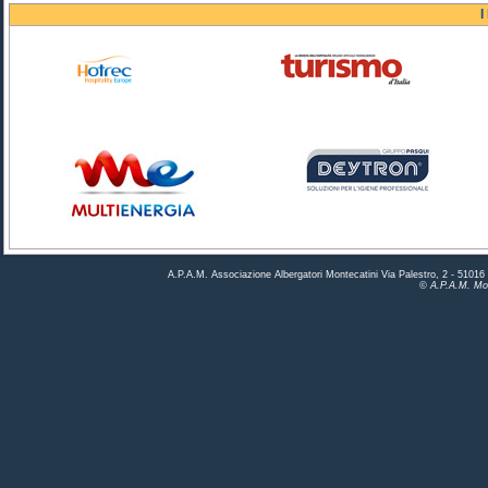
I
A.P.A.M. Associazione Albergatori Montecatini Via Palestro, 2 - 5101
© A.P.A.M. Mon