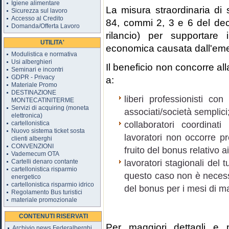
Igiene alimentare
La misura straordinaria di s
Sicurezza sul lavoro
Accesso al Credito
84, commi 2, 3 e 6 del dec
Domanda/Offerta Lavoro
rilancio) per supportare i
UTILITA'
economica causata dall'em
Modulistica e normativa
Usi alberghieri
Il beneficio non concorre al
Seminari e incontri
GDPR - Privacy
a:
Materiale Promo
DESTINAZIONE
liberi professionisti con
MONTECATINITERME
Servizi di acquiring (moneta
associati/società semplici
elettronica)
cartellonistica
collaboratori coordinat
Nuovo sistema ticket sosta
lavoratori non occorre 
clienti alberghi
CONVENZIONI
fruito del bonus relativo a
Vademecum OTA
Cartelli denaro contante
lavoratori stagionali del 
cartellonistica risparmio
questo caso non è necess
energetico
cartellonistica risparmio idrico
del bonus per i mesi di ma
Regolamento Bus turistici
materiale promozionale
CONTENUTI RISERVATI
Per maggiori dettagli e 
Archivio news Federalberghi