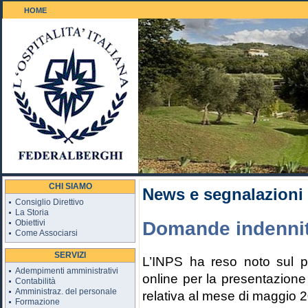
HOME
Il Golf 18 buche
CHI SIAMO
News e segnalazioni
Consiglio Direttivo
La Storia
Obiettivi
Domande indennit
Come Associarsi
SERVIZI
L’INPS ha reso noto sul pr
Adempimenti amministrativi
online per la presentazione
Contabilità
Amministraz. del personale
relativa al mese di maggio 
Formazione