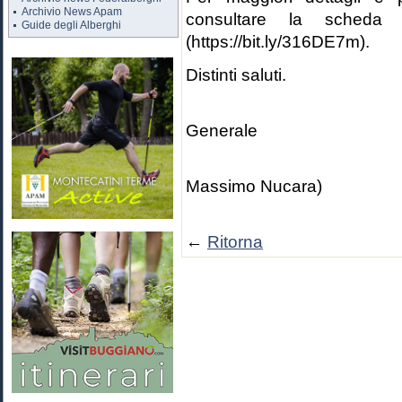
Archivio News Apam
consultare la scheda pr
Guide degli Alberghi
(https://bit.ly/316DE7m).
Distinti saluti.
Il D
Generale
(Dr. A
Massimo Nucara)
←
Ritorna