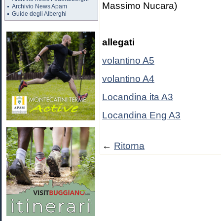
Massimo Nucara)
Archivio News Apam
Guide degli Alberghi
allegati
volantino A5
volantino A4
Locandina ita A3
Locandina Eng A3
←
Ritorna