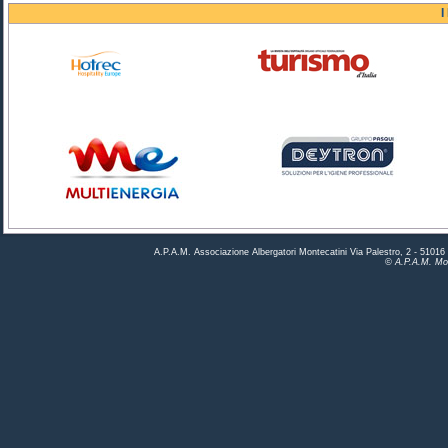
I
A.P.A.M. Associazione Albergatori Montecatini Via Palestro, 2 - 5101
© A.P.A.M. Mon