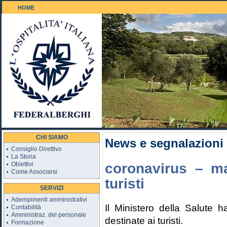
HOME
Il Golf 18 buche
CHI SIAMO
News e segnalazioni
Consiglio Direttivo
La Storia
Obiettivi
coronavirus – ma
Come Associarsi
turisti
SERVIZI
Adempimenti amministrativi
Il Ministero della Salute h
Contabilità
Amministraz. del personale
destinate ai turisti.
Formazione