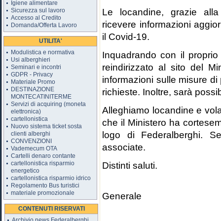
Igiene alimentare
Le locandine, grazie all
Sicurezza sul lavoro
Accesso al Credito
ricevere informazioni aggio
Domanda/Offerta Lavoro
il Covid-19.
UTILITA'
Modulistica e normativa
Inquadrando con il proprio 
Usi alberghieri
reindirizzato al sito del M
Seminari e incontri
GDPR - Privacy
informazioni sulle misure d
Materiale Promo
DESTINAZIONE
richieste. Inoltre, sarà possi
MONTECATINITERME
Servizi di acquiring (moneta
Alleghiamo locandine e volant
elettronica)
cartellonistica
che il Ministero ha cortese
Nuovo sistema ticket sosta
logo di Federalberghi. S
clienti alberghi
CONVENZIONI
associate.
Vademecum OTA
Cartelli denaro contante
cartellonistica risparmio
Distinti saluti.
energetico
cartellonistica risparmio idrico
Il D
Regolamento Bus turistici
materiale promozionale
Generale
CONTENUTI RISERVATI
(Dr. A
Archivio news Federalberghi