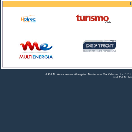
I
A.P.A.M. Associazione Albergatori Montecatini Via Palestro, 2 - 5101
© A.P.A.M. Mon