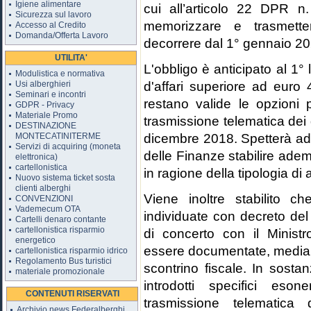
Igiene alimentare
cui all’articolo 22 DPR n.
Sicurezza sul lavoro
memorizzare e trasmetter
Accesso al Credito
Domanda/Offerta Lavoro
decorrere dal 1° gennaio 20
UTILITA'
L'obbligo è anticipato al 1°
Modulistica e normativa
d'affari superiore ad euro
Usi alberghieri
Seminari e incontri
restano valide le opzioni 
GDPR - Privacy
Materiale Promo
trasmissione telematica dei da
DESTINAZIONE
dicembre 2018. Spetterà ad 
MONTECATINITERME
Servizi di acquiring (moneta
delle Finanze stabilire ademp
elettronica)
cartellonistica
in ragione della tipologia di a
Nuovo sistema ticket sosta
clienti alberghi
Viene inoltre stabilito c
CONVENZIONI
Vademecum OTA
individuate con decreto del
Cartelli denaro contante
cartellonistica risparmio
di concerto con il Minist
energetico
essere documentate, mediante 
cartellonistica risparmio idrico
Regolamento Bus turistici
scontrino fiscale. In sosta
materiale promozionale
introdotti specifici eso
CONTENUTI RISERVATI
trasmissione telematica d
Archivio news Federalberghi