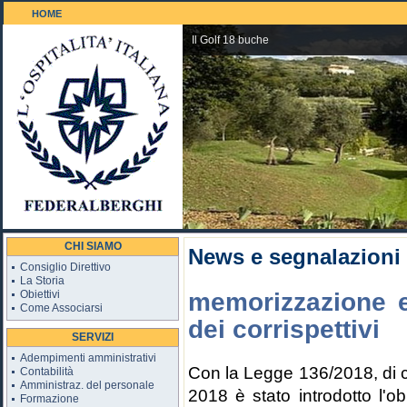
HOME
Il Golf 18 buche
CHI SIAMO
News e segnalazioni
Consiglio Direttivo
La Storia
Obiettivi
memorizzazione e
Come Associarsi
dei corrispettivi
SERVIZI
Adempimenti amministrativi
Con la Legge 136/2018, di c
Contabilità
Amministraz. del personale
2018 è stato introdotto l'o
Formazione