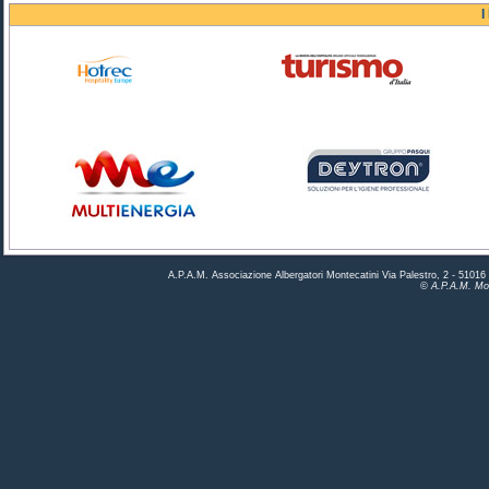
I
A.P.A.M. Associazione Albergatori Montecatini Via Palestro, 2 - 5101
© A.P.A.M. Mon