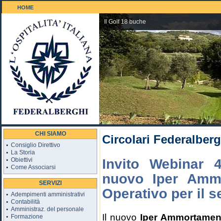
HOME
Il Golf 18 buche
CHI SIAMO
Circolari Federalberg
Consiglio Direttivo
La Storia
Obiettivi
Invito Webinar 
Come Associarsi
nuovo Iper Ammo
SERVIZI
Operativo per il s
Adempimenti amministrativi
Contabilità
Amministraz. del personale
Il nuovo
Iper Ammortamen
Formazione