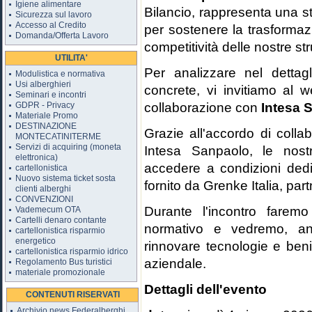
Igiene alimentare
Bilancio, rappresenta una st
Sicurezza sul lavoro
Accesso al Credito
per sostenere la trasformazi
Domanda/Offerta Lavoro
competitività delle nostre stru
UTILITA'
Per analizzare nel dettagl
Modulistica e normativa
Usi alberghieri
concrete, vi invitiamo al w
Seminari e incontri
collaborazione con
Intesa 
GDPR - Privacy
Materiale Promo
DESTINAZIONE
Grazie all'accordo di colla
MONTECATINITERME
Servizi di acquiring (moneta
Intesa Sanpaolo, le nostr
elettronica)
accedere a condizioni dedi
cartellonistica
Nuovo sistema ticket sosta
fornito da Grenke Italia, par
clienti alberghi
CONVENZIONI
Durante l'incontro fare
Vademecum OTA
Cartelli denaro contante
normativo e vedremo, an
cartellonistica risparmio
energetico
rinnovare tecnologie e beni
cartellonistica risparmio idrico
aziendale.
Regolamento Bus turistici
materiale promozionale
Dettagli dell'evento
CONTENUTI RISERVATI
Archivio news Federalberghi