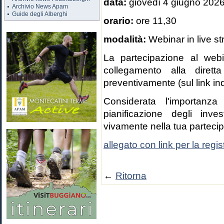
data:
giovedì 4 giugno 202
Archivio News Apam
Guide degli Alberghi
orario:
ore 11,30
modalità:
Webinar in live s
La partecipazione al webin
collegamento alla dirett
preventivamente (sul link ind
Considerata l'importanza
pianificazione degli inve
vivamente nella tua parteci
allegato con link per la regi
←
Ritorna