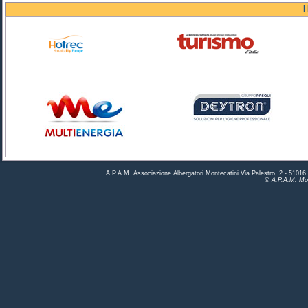
I
A.P.A.M. Associazione Albergatori Montecatini Via Palestro, 2 - 5101
© A.P.A.M. Mon