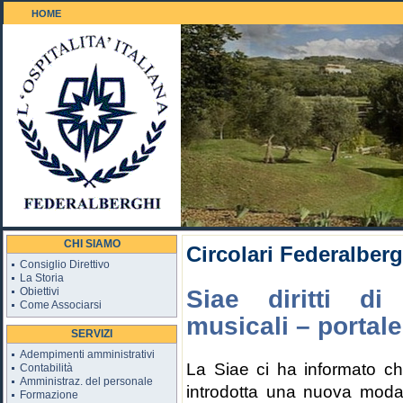
HOME
Il Golf 18 buche
CHI SIAMO
Circolari Federalberg
Consiglio Direttivo
La Storia
Obiettivi
Siae diritti di
Come Associarsi
musicali – porta
SERVIZI
Adempimenti amministrativi
La Siae ci ha informato ch
Contabilità
Amministraz. del personale
introdotta una nuova modali
Formazione