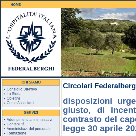
HOME
Il Golf 18 buche
CHI SIAMO
Circolari Federalberg
Consiglio Direttivo
La Storia
Obiettivi
disposizioni urge
Come Associarsi
giusto, di incen
SERVIZI
contrasto del capo
Adempimenti amministrativi
Contabilità
legge 30 aprile 20
Amministraz. del personale
Formazione