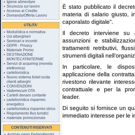
Igiene alimentare
È stato pubblicato il decre
Sicurezza sul lavoro
Accesso al Credito
materia di salario giusto, 
Domanda/Offerta Lavoro
caporalato digitale”.
UTILITA'
Il decreto interviene su 
Modulistica e normativa
Usi alberghieri
assunzioni e stabilizzazion
Seminari e incontri
GDPR - Privacy
trattamenti retributivi, fluss
Materiale Promo
strumenti digitali nell’organ
DESTINAZIONE
MONTECATINITERME
Servizi di acquiring (moneta
In particolare, le dispos
elettronica)
cartellonistica
applicazione della contratta
Nuovo sistema ticket sosta
rivestono rilevante interes
clienti alberghi
CONVENZIONI
contrattuale e per la prom
Vademecum OTA
Cartelli denaro contante
leader.
cartellonistica risparmio
energetico
Di seguito si fornisce un qu
cartellonistica risparmio idrico
Regolamento Bus turistici
immediato interesse per le i
materiale promozionale
CONTENUTI RISERVATI
Archivio news Federalberghi