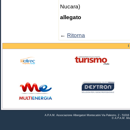
Nucara)
allegato
←
Ritorna
I
A.P.A.M. Associazione Albergatori Montecatini Via Palestro, 2 - 5101
© A.P.A.M. Mon