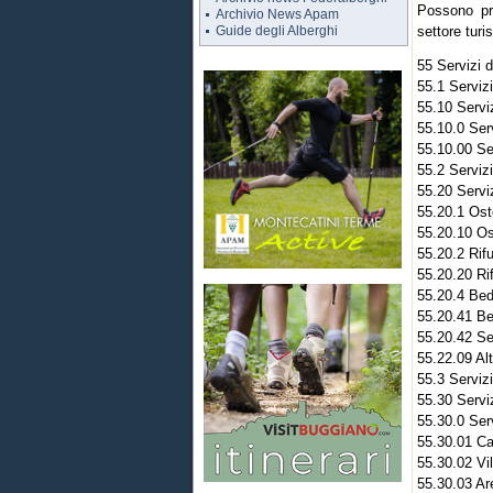
Possono pre
Archivio News Apam
Guide degli Alberghi
settore turis
55 Servizi d
55.1 Servizi
55.10 Serviz
55.10.0 Serv
55.10.00 Ser
55.2 Servizi
55.20 Serviz
55.20.1 Oste
55.20.10 Ost
55.20.2 Rif
55.20.20 Ri
55.20.4 Bed
55.20.41 Be
55.20.42 Se
55.22.09 Alt
55.3 Servizi
55.30 Serviz
55.30.0 Serv
55.30.01 C
55.30.02 Vil
55.30.03 Are