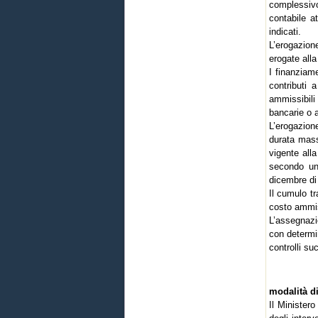
complessiv
contabile at
indicati.
L’erogazion
erogate alla
I finanziam
contributi 
ammissibili
bancarie o a
L’erogazion
durata mass
vigente all
secondo un
dicembre di
Il cumulo tr
costo ammis
L’assegnazi
con determin
controlli s
modalità di
Il Ministero