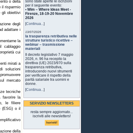
vento o della
sono state aperte le iscrizioni
per il seguente evento:
 il risparmio
• Wim – Where Ideas Meet -
gli obiettivi
Firenze, 18-19-20 Novembre
2026
lazione degli
[
Continua...
]
ad adattare i
13/07/2026
la trasparenza retributiva nelle
strutture turistico ricettive –
aumentarne la
webinar – trasmissione
il cablaggio
materiali
proprietà cui
Il decreto legislativo 7 maggio
2026, n. 96 ha recepito la
direttiva (UE) 2023/970 sulla
enti mirati a
trasparenza retributiva,
di soluzioni
introducendo nuovi strumenti
i promuovere
per verificare il rispetto della
parità salariale tra uomini e
 sul mercato
donne.
[
Continua...
]
nze tecniche
 favorire la
, le filiere
SERVIZIO NEWSLETTERS
ce (ESG) o il
resta sempre aggiornato...
iscriviti alle newsletters!
emplificativo
tazione della