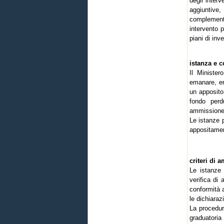
degli interv
aggiuntive,
complement
intervento p
piani di inv
istanza e c
Il Minister
emanare, ent
un apposito 
fondo perd
ammissione
Le istanze 
appositamen
criteri di 
Le istanze 
verifica di 
conformità a
le dichiaraz
La procedura
graduatoria