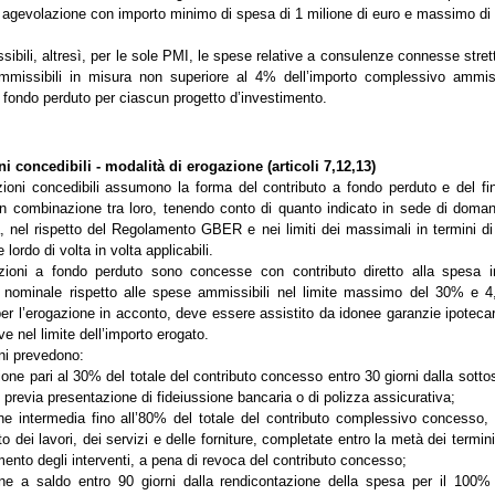
agevolazione con importo minimo di spesa di 1 milione di euro e massimo di 1
ibili, altresì, per le sole PMI, le spese relative a consulenze connesse stret
ammissibili in misura non superiore al 4% dell’importo complessivo ammis
a fondo perduto per ciascun progetto d’investimento.
i concedibili - modalità di erogazione (articoli 7,12,13)
ioni concedibili assumono la forma del contributo a fondo perduto e del f
in combinazione tra loro, tenendo conto di quanto indicato in sede di doma
a, nel rispetto del Regolamento GBER e nei limiti dei massimali in termini di
lordo di volta in volta applicabili.
zioni a fondo perduto sono concesse con contributo diretto alla spesa in
 nominale rispetto alle spese ammissibili nel limite massimo del 30% e 4,
per l’erogazione in acconto, deve essere assistito da idonee garanzie ipotecar
ve nel limite dell’importo erogato.
ni prevedono:
ione pari al 30% del totale del contributo concesso entro 30 giorni dalla sotto
, previa presentazione di fideiussione bancaria o di polizza assicurativa;
ne intermedia fino all’80% del totale del contributo complessivo concesso, 
dei lavori, dei servizi e delle forniture, completate entro la metà dei termini
ento degli interventi, a pena di revoca del contributo concesso;
ne a saldo entro 90 giorni dalla rendicontazione della spesa per il 100% 