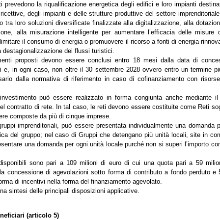
ti prevedono la riqualificazione energetica degli edifici e loro impianti destinat
 ricettive, degli impianti e delle strutture produttive del settore imprenditorial
o tra loro soluzioni diversificate finalizzate alla digitalizzazione, alla dotazio
one, alla misurazione intelligente per aumentare l’efficacia delle misure d
limitare il consumo di energia o promuovere il ricorso a fonti di energia rinnova
a destagionalizzazione dei flussi turistici.
menti proposti devono essere conclusi entro 18 mesi dalla data di conce
i e, in ogni caso, non oltre il 30 settembre 2028 ovvero entro un termine p
ario dalla normativa di riferimento in caso di cofinanziamento con risorse
 investimento può essere realizzato in forma congiunta anche mediante il 
l contratto di rete. In tal caso, le reti devono essere costituite come Reti s
re composte da più di cinque imprese.
gruppi imprenditoriali, può essere presentata individualmente una domanda 
dica del gruppo; nel caso di Gruppi che detengano più unità locali, site in co
sentare una domanda per ogni unità locale purché non si superi l’importo co
disponibili sono pari a 109 milioni di euro di cui una quota pari a 59 milio
lla concessione di agevolazioni sotto forma di contributo a fondo perduto e 5
orma di incentivi nella forma del finanziamento agevolato.
na sintesi delle principali disposizioni applicative.
eficiari (articolo 5)