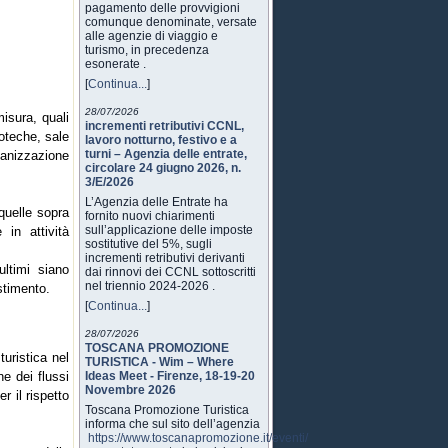
pagamento delle provvigioni
comunque denominate, versate
alle agenzie di viaggio e
turismo, in precedenza
esonerate .
[
Continua...
]
28/07/2026
isura, quali
incrementi retributivi CCNL,
coteche, sale
lavoro notturno, festivo e a
turni – Agenzia delle entrate,
ganizzazione
circolare 24 giugno 2026, n.
3/E/2026
L’Agenzia delle Entrate ha
quelle sopra
fornito nuovi chiarimenti
sull’applicazione delle imposte
 in attività
sostitutive del 5%, sugli
incrementi retributivi derivanti
ultimi siano
dai rinnovi dei CCNL sottoscritti
nel triennio 2024-2026 .
stimento.
[
Continua...
]
28/07/2026
TOSCANA PROMOZIONE
turistica nel
TURISTICA - Wim – Where
ne dei flussi
Ideas Meet - Firenze, 18-19-20
Novembre 2026
er il rispetto
Toscana Promozione Turistica
informa che sul sito dell’agenzia
https://www.toscanapromozione.it/eventi/