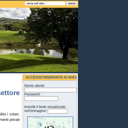
ACCESSO RISERVATO AI SOCI
Nome utente:
ettore
Password :
Inserite il testo visualizzato
nell'immagine:
to i criteri,
menti privati