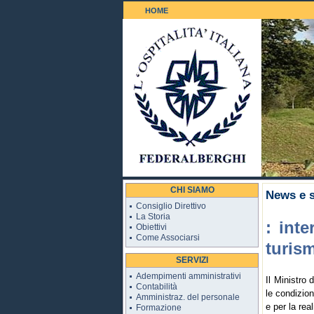
HOME
Il Golf 18 b
CHI SIAMO
News e s
Consiglio Direttivo
La Storia
: int
Obiettivi
Come Associarsi
turis
SERVIZI
Adempimenti amministrativi
Il Ministro 
Contabilità
le condizion
Amministraz. del personale
e per la rea
Formazione