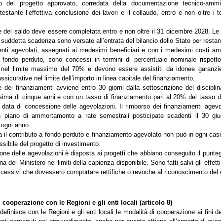
o del progetto approvato, corredata della documentazione tecnico-ammin
testante l’effettiva conclusione dei lavori e il collaudo, entro e non oltre i 
e del saldo deve essere completata entro e non oltre il 31 dicembre 2028. 
 suddetta scadenza sono versate all’entrata del bilancio dello Stato per restarv
enti agevolati, assegnati ai medesimi beneficiari e con i medesimi costi amm
a fondo perduto, sono concessi in termini di percentuale nominale rispett
 nel limite massimo del 70% e devono essere assistiti da idonee garanzie
ssicurative nel limite dell’importo in linea capitale del finanziamento.
e dei finanziamenti avviene entro 30 giorni dalla sottoscrizione del discipli
ima di cinque anni e con un tasso di finanziamento pari al 20% del tasso di
a data di concessione delle agevolazioni. Il rimborso dei finanziamenti agevo
 piano di ammortamento a rate semestrali posticipate scadenti il 30 giu
 ogni anno.
a il contributo a fondo perduto e finanziamento agevolato non può in ogni cas
sibile del progetto di investimento.
one delle agevolazioni è disposta ai progetti che abbiano conseguito il punte
a del Ministero nei limiti della capienza disponibile. Sono fatti salvi gli effetti
uccessivi che dovessero comportare rettifiche o revoche al riconoscimento del 
 cooperazione con le Regioni e gli enti locali (articolo 8)
 definisce con le Regioni e gli enti locali le modalità di cooperazione ai fini d