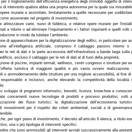
i per il miglioramento dell’efficienza energetica degli immobili oggetto di inter
o di intervento qualora abbia una propria autonomia per la quale sia misurabile
opere murarie e assimilate, limitatamente a quelle necessarie per soddisfare 
 come asseverate nel progetto di investimento;
e attrezzature varie, nuovi di fabbrica, e relative opere murarie per l'instal
nati a ridurre o ad eliminare l’inquinamento e i fattori inquinanti e quelli volti 
roduzione in modo da tutelare l’ambiente;
ione di apparecchiature per la digitalizzazione degli edifici, in particolare per 
ione all’intelligenza artificiale, compreso il cablaggio passivo interno o 
per le reti di dati e la parte accessoria dell’infrastruttura a banda larga sulla 
edificio, escluso il cablaggio per le reti di dati al di fuori della proprietà;
cazione di piscine, impianti termali, wellness, centri congressi o strutture per ev
'offerta turistica di maggiore qualità e più vasta ovvero realizzazione 
ili o ammodernamento delle strutture per una migliore accessibilità, al fine d
responsabile e inclusivo, anche elevando la competitività della località
le;
 o sviluppo di programmi informatici, brevetti, licenze, know-how e conosce
ate concernenti nuove tecnologie di prodotti e processi produttivi, volti a
izzazione dei flussi turistici, la digitalizzazione dell’ecosistema turistico
gli investimenti per il rispetto dei criteri ambientali, sociali e di governan
enibile.
he, per ogni piano di investimento, il decreto all’articolo 6 elenca, a titolo es
ivo, una o più tipologia di interventi specifici.
noltre che sono ammissibili gli interventi avviati successivamente alla presen