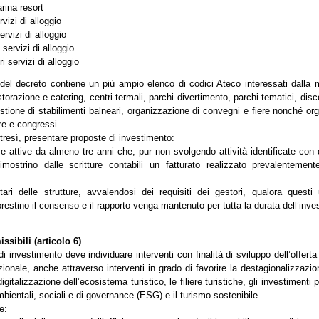
rina resort
rvizi di alloggio
ervizi di alloggio
 servizi di alloggio
i servizi di alloggio
5 del decreto contiene un più ampio elenco di codici Ateco interessati dalla m
ristorazione e catering, centri termali, parchi divertimento, parchi tematici, dis
estione di stabilimenti balneari, organizzazione di convegni e fiere nonché or
ze e congressi.
tresì, presentare proposte di investimento:
se attive da almeno tre anni che, pur non svolgendo attività identificate con 
imostrino dalle scritture contabili un fatturato realizzato prevalentemente
etari delle strutture, avvalendosi dei requisiti dei gestori, qualora questi 
 prestino il consenso e il rapporto venga mantenuto per tutta la durata dell’inve
sibili (articolo 6)
i investimento deve individuare interventi con finalità di sviluppo dell’offerta 
azionale, anche attraverso interventi in grado di favorire la destagionalizzazio
 digitalizzazione dell’ecosistema turistico, le filiere turistiche, gli investimenti p
ambientali, sociali e di governance (ESG) e il turismo sostenibile.
e: