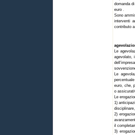
domanda di 
euro .
Sono ammiss
interventi 
contributo 
agevolazion
Le agevolaz
agevolato, 
dell’impres
sovvenzione 
Le agevola
percentuale
euro, che, 
o assicurati
Le erogazio
1) anticipaz
disciplinare
2) erogazio
avanzamento 
il completam
3) erogazio