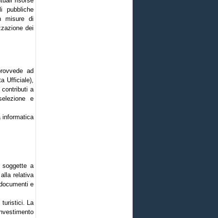
tuali risorse
li pubbliche
n misure di
izzazione dei
 provvede ad
a Ufficiale),
 contributi a
selezione e
 informatica
o soggette a
alla relativa
i documenti e
turistici. La
investimento