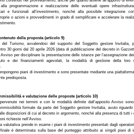
enti contenuti nel provvedimento, anche per quanto attiene all’apporto di even
 alla programmazione e realizzazione delle eventuali opere infrastruttura
ari e funzionali all’investimento, nonché alla possibile integrazione co
roprie o azioni e provvedimenti in grado di semplificare e accelerare la real
estimento.
ontenuto della proposta (articolo 9)
o del Turismo, avvalendosi del supporto del Soggetto gestore Invitalia,
ro 30 giorni dal 20 aprile 2026 (data di pubblicazione del decreto in Gazzett
Avviso per disciplinare la presentazione delle istanze per l’assegnazione dei
uto e dei finanziamenti agevolati, la modalità di gestione della loro 
.
propongono piani di investimento e sono presentate mediante una piattaforma
te predisposta.
ammissibilità e valutazione delle proposte (articolo 10)
pervenute nei termini e con le modalità definite dall’apposito Avviso son
ammissibilità formale da parte del Soggetto gestore Invitalia, avuto riguardo 
lle disposizioni di cui al decreto in argomento, nonché alla presenza di tutti 
ioni richieste nell’Avviso.
 valutativa prende in esame i piani di investimento presentati dagli operatori 
 finale è determinata sulla base del punteggio attribuito ai singoli piani di 