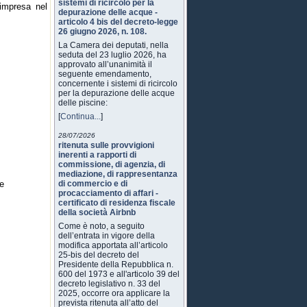
sistemi di ricircolo per la
 impresa nel
depurazione delle acque -
articolo 4 bis del decreto-legge
26 giugno 2026, n. 108.
La Camera dei deputati, nella
seduta del 23 luglio 2026, ha
approvato all’unanimità il
seguente emendamento,
concernente i sistemi di ricircolo
per la depurazione delle acque
delle piscine:
[
Continua...
]
28/07/2026
ritenuta sulle provvigioni
inerenti a rapporti di
commissione, di agenzia, di
mediazione, di rappresentanza
ze
di commercio e di
procacciamento di affari -
certificato di residenza fiscale
della società Airbnb
Come è noto, a seguito
dell’entrata in vigore della
modifica apportata all’articolo
25-bis del decreto del
Presidente della Repubblica n.
600 del 1973 e all'articolo 39 del
decreto legislativo n. 33 del
2025, occorre ora applicare la
prevista ritenuta all’atto del