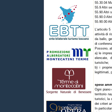
55.30.04 Ma
55.9 Altri se
55.90 Altri s
55.90.0 Altri
55.90.00 Altr
L’articolo 
attività di 
da ballo, g
di conferen
Possono, al
a) le impre
elencate, d
turistiche;
b) i propri
legittimati,
spese ammis
Ogni piano d
territorio n
turistici, la
dei criteri 
In particolar