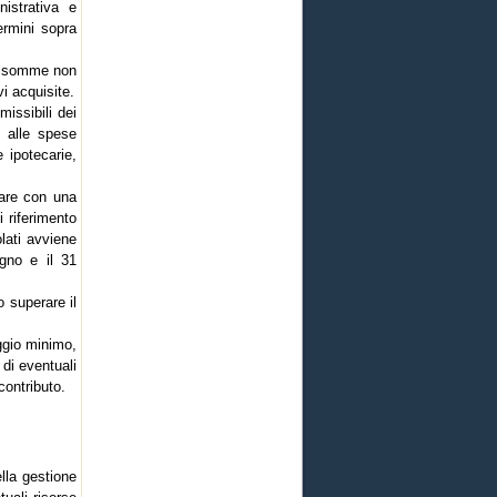
istrativa e
termini sopra
Le somme non
i acquisite.
issibili dei
o alle spese
 ipotecarie,
nare con una
 riferimento
lati avviene
gno e il 31
o superare il
ggio minimo,
 di eventuali
contributo.
ella gestione