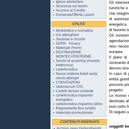
Igiene alimentare
Gli interven
Sicurezza sul lavoro
turistiche e
Accesso al Credito
che integrin
Domanda/Offerta Lavoro
di automazi
UTILITA'
energetica, 
di favorire l
Modulistica e normativa
Usi alberghieri
Gli investi
Seminari e incontri
agevolazion
GDPR - Privacy
reso necess
Materiale Promo
europea.
DESTINAZIONE
MONTECATINITERME
Il piano di
Servizi di acquiring (moneta
strumento de
elettronica)
devono esse
cartellonistica
In caso di 
Nuovo sistema ticket sosta
clienti alberghi
entità giuri
CONVENZIONI
possono pre
Vademecum OTA
progetto.
Cartelli denaro contante
cartellonistica risparmio
Le risorse 
energetico
destinata a
cartellonistica risparmio idrico
euro sotto f
Regolamento Bus turistici
Di seguito u
materiale promozionale
CONTENUTI RISERVATI
soggetti ben
Archivio news Federalberghi