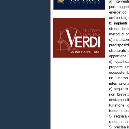
a) intervent
parte oggett
energetico, 
ambientali,
b) impianti 
stessi desti
metodi di p
c) installaz
predisposiz
strutturato 
appartiene l'
d) riqualifi
proporre un
ecosostenib
un turismo 
internaziona
e) acquisto
non brevett
destagional
turistiche, 
turismo sost
Si segnala c
e non esaust
Si precisa i