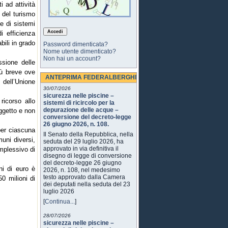
i ad attività
e del turismo
ne di sistemi
i efficienza
bili in grado
Password dimenticata?
Nome utente dimenticato?
Non hai un account?
ssione delle
iù breve ove
ANTEPRIMA FEDERALBERGHI
 dell’Unione
30/07/2026
sicurezza nelle piscine –
ricorso allo
sistemi di ricircolo per la
depurazione delle acque –
oggetto e non
conversione del decreto-legge
26 giugno 2026, n. 108.
per ciascuna
Il Senato della Repubblica, nella
muni diversi,
seduta del 29 luglio 2026, ha
approvato in via definitiva il
mplessivo di
disegno di legge di conversione
del decreto-legge 26 giugno
ni di euro è
2026, n. 108, nel medesimo
testo approvato dalla Camera
0 milioni di
dei deputati nella seduta del 23
luglio 2026
[
Continua...
]
28/07/2026
sicurezza nelle piscine –