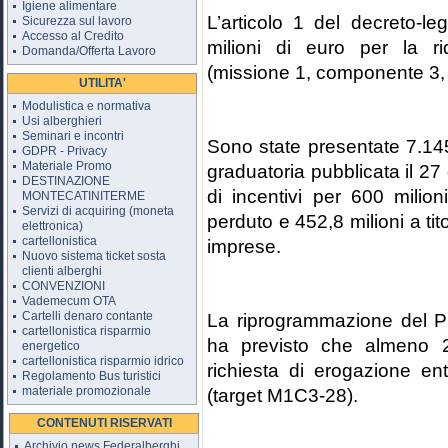
Igiene alimentare
L’articolo 1 del decreto-
Sicurezza sul lavoro
Accesso al Credito
milioni di euro per la riq
Domanda/Offerta Lavoro
(missione 1, componente 3,
UTILITA'
Modulistica e normativa
Usi alberghieri
Seminari e incontri
Sono state presentate 7.145 
GDPR - Privacy
Materiale Promo
graduatoria pubblicata il 2
DESTINAZIONE
di incentivi per 600 milion
MONTECATINITERME
Servizi di acquiring (moneta
perduto e 452,8 milioni a tit
elettronica)
cartellonistica
imprese.
Nuovo sistema ticket sosta
clienti alberghi
CONVENZIONI
Vademecum OTA
Cartelli denaro contante
La riprogrammazione del P
cartellonistica risparmio
ha previsto che almeno 
energetico
cartellonistica risparmio idrico
richiesta di erogazione e
Regolamento Bus turistici
materiale promozionale
(target M1C3-28).
CONTENUTI RISERVATI
Archivio news Federalberghi