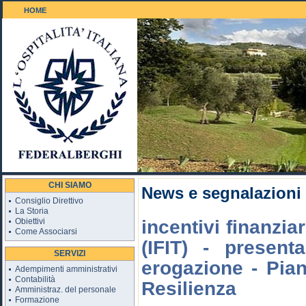
HOME
Il Golf 18 buche
CHI SIAMO
News e segnalazioni
Consiglio Direttivo
La Storia
Obiettivi
incentivi finanzia
Come Associarsi
(IFIT) - present
SERVIZI
erogazione - Pia
Adempimenti amministrativi
Contabilità
Resilienza
Amministraz. del personale
Formazione