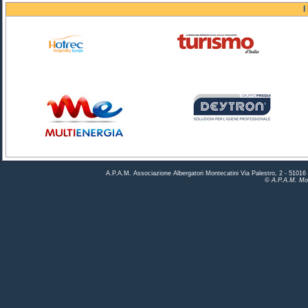
I
A.P.A.M. Associazione Albergatori Montecatini Via Palestro, 2 - 5101
© A.P.A.M. Mon