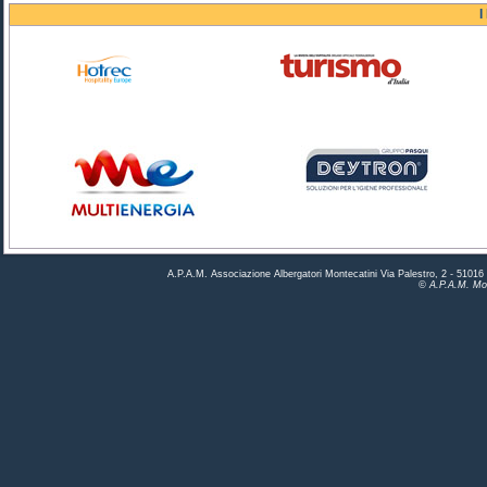
I
A.P.A.M. Associazione Albergatori Montecatini Via Palestro, 2 - 5101
© A.P.A.M. Mon