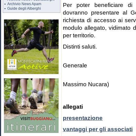
Per poter beneficiare di 
Archivio News Apam
Guide degli Alberghi
dovranno presentare al Ge
richiesta di accesso ai servi
modulo allegato, vidimato d
per territorio.
Distinti saluti.
Il D
Generale
(Dr. A
Massimo Nucara)
allegati
presentazione
vantaggi per gli associati