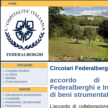
HOME
Il Golf 18 buche
CHI SIAMO
Circolari Federalberg
Consiglio Direttivo
La Storia
Obiettivi
accordo di 
Come Associarsi
Federalberghi e I
SERVIZI
di beni strumenta
Adempimenti amministrativi
Contabilità
Amministraz. del personale
L’accordo di collaborazio
Formazione