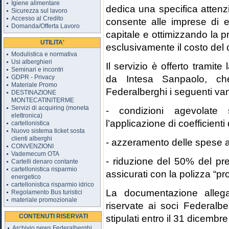
Igiene alimentare
dedica una specifica attenz
Sicurezza sul lavoro
Accesso al Credito
consente alle imprese di e
Domanda/Offerta Lavoro
capitale e ottimizzando la p
UTILITA'
esclusivamente il costo del
Modulistica e normativa
Usi alberghieri
Il servizio è offerto tramite
Seminari e incontri
da Intesa Sanpaolo, che
GDPR - Privacy
Materiale Promo
Federalberghi i seguenti van
DESTINAZIONE
MONTECATINITERME
Servizi di acquiring (moneta
- condizioni agevolate 
elettronica)
l’applicazione di coefficient
cartellonistica
Nuovo sistema ticket sosta
clienti alberghi
- azzeramento delle spese a
CONVENZIONI
Vademecum OTA
- riduzione del 50% del pre
Cartelli denaro contante
cartellonistica risparmio
assicurati con la polizza “pr
energetico
cartellonistica risparmio idrico
La documentazione allegat
Regolamento Bus turistici
materiale promozionale
riservate ai soci Federalbe
CONTENUTI RISERVATI
stipulati entro il 31 dicembr
Archivio news Federalberghi