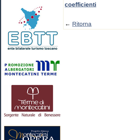
coefficienti
←
Ritorna