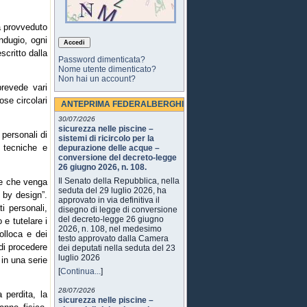
ra provveduto
ndugio, ogni
scritto dalla
Password dimenticata?
Nome utente dimenticato?
Non hai un account?
prevede vari
ose circolari
ANTEPRIMA FEDERALBERGHI
30/07/2026
sicurezza nelle piscine –
 personali di
sistemi di ricircolo per la
 tecniche e
depurazione delle acque –
conversione del decreto-legge
26 giugno 2026, n. 108.
Il Senato della Repubblica, nella
ede che venga
seduta del 29 luglio 2026, ha
d by design”.
approvato in via definitiva il
i personali,
disegno di legge di conversione
del decreto-legge 26 giugno
 e tutelare i
2026, n. 108, nel medesimo
olloca e dei
testo approvato dalla Camera
 di procedere
dei deputati nella seduta del 23
luglio 2026
 in una serie
[
Continua...
]
28/07/2026
a perdita, la
sicurezza nelle piscine –