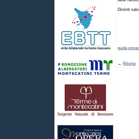
Distinti salu
Il 
(Dr.
guida privac
←
Ritorna