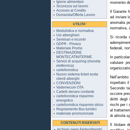
Igiene alimentare
momento de
Sicurezza sul lavoro
Accesso al Credito
Il Garante h
Domanda/Offerta Lavoro
ad inviare 
anomalia per
UTILITA'
normativa, a
Modulistica e normativa
Usi alberghieri
Si ricorda 
Seminari e incontri
adempimenti 
GDPR - Privacy
federali, no
Materiale Promo
DESTINAZIONE
MONTECATINITERME
In particola
Servizi di acquiring (moneta
valutare p
elettronica)
organizzativ
cartellonistica
Nuovo sistema ticket sosta
Nell’ambito 
clienti alberghi
rispettato i
CONVENZIONI
Vademecum OTA
Secondo tal
Cartelli denaro contante
occorre prev
cartellonistica risparmio
diritti deg
energetico
rischi per i
cartellonistica risparmio idrico
Regolamento Bus turistici
al trattamen
materiale promozionale
di attività s
CONTENUTI RISERVATI
Il titolare 
Archivio news Federalberghi