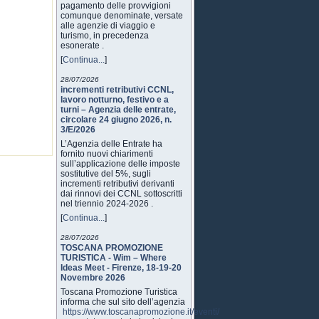
pagamento delle provvigioni
comunque denominate, versate
alle agenzie di viaggio e
turismo, in precedenza
esonerate .
[
Continua...
]
28/07/2026
incrementi retributivi CCNL,
lavoro notturno, festivo e a
turni – Agenzia delle entrate,
circolare 24 giugno 2026, n.
3/E/2026
L’Agenzia delle Entrate ha
fornito nuovi chiarimenti
sull’applicazione delle imposte
sostitutive del 5%, sugli
incrementi retributivi derivanti
dai rinnovi dei CCNL sottoscritti
nel triennio 2024-2026 .
[
Continua...
]
28/07/2026
TOSCANA PROMOZIONE
TURISTICA - Wim – Where
Ideas Meet - Firenze, 18-19-20
Novembre 2026
Toscana Promozione Turistica
informa che sul sito dell’agenzia
https://www.toscanapromozione.it/eventi/