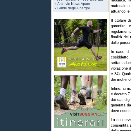
modifica, l
Archivio News Apam
materiale o 
Guide degli Alberghi
attuando le 
Il titolare
garantire,
regolamento
finalità del
delle perso
In caso di 
cosiddetto 
settantadue
violazione de
e 34). Qual
dei motivi de
Infine, si r
e decreto 7 
dei dati dig
generata da 
deve essere
La conservaz
consentita 
delle neces