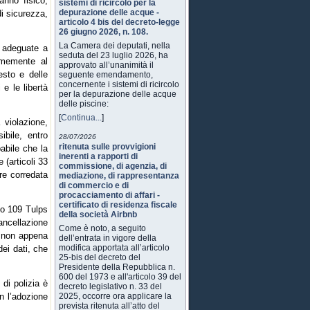
anno fisico,
sistemi di ricircolo per la
depurazione delle acque -
di sicurezza,
articolo 4 bis del decreto-legge
26 giugno 2026, n. 108.
La Camera dei deputati, nella
e adeguate a
seduta del 23 luglio 2026, ha
rmemente al
approvato all’unanimità il
esto e delle
seguente emendamento,
concernente i sistemi di ricircolo
 e le libertà
per la depurazione delle acque
delle piscine:
[
Continua...
]
 violazione,
ibile, entro
28/07/2026
ritenuta sulle provvigioni
abile che la
inerenti a rapporti di
e (articoli 33
commissione, di agenzia, di
re corredata
mediazione, di rappresentanza
di commercio e di
procacciamento di affari -
certificato di residenza fiscale
olo 109 Tulps
della società Airbnb
cancellazione
Come è noto, a seguito
e, non appena
dell’entrata in vigore della
modifica apportata all’articolo
dei dati, che
25-bis del decreto del
Presidente della Repubblica n.
600 del 1973 e all'articolo 39 del
 di polizia è
decreto legislativo n. 33 del
n l’adozione
2025, occorre ora applicare la
prevista ritenuta all’atto del