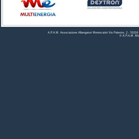
A.P.A.M. Associazione Albergatori Montecatini Via Palestro, 2 - 5101
© A.P.A.M. Mon