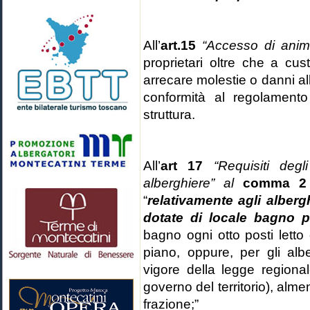
All’
art.15
“Accesso di anim
proprietari oltre che a cu
arrecare molestie o danni a
conformità al regolamento
struttura.
All’
art 17
“Requisiti degl
alberghiere” al
comma 2 l
“
relativamente agli alberg
dotate di locale bagno p
bagno ogni otto posti letto
piano, oppure, per gli albe
vigore della legge region
governo del territorio), alme
frazione;”