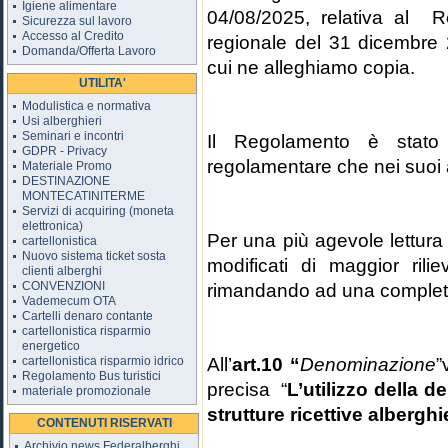
Igiene alimentare
04/08/2025, relativa al R
Sicurezza sul lavoro
Accesso al Credito
regionale del 31 dicembre 
Domanda/Offerta Lavoro
cui ne alleghiamo copia.
UTILITA'
Modulistica e normativa
Usi alberghieri
Seminari e incontri
Il Regolamento è stato 
GDPR - Privacy
regolamentare che nei suoi a
Materiale Promo
DESTINAZIONE
MONTECATINITERME
Servizi di acquiring (moneta
elettronica)
Per una più agevole lettura 
cartellonistica
Nuovo sistema ticket sosta
modificati di maggior rilie
clienti alberghi
CONVENZIONI
rimandando ad una completa l
Vademecum OTA
Cartelli denaro contante
cartellonistica risparmio
energetico
All’
art.10
“
Denominazione
”
cartellonistica risparmio idrico
Regolamento Bus turistici
precisa “
L’utilizzo della 
materiale promozionale
strutture ricettive alberghi
CONTENUTI RISERVATI
Archivio news Federalberghi