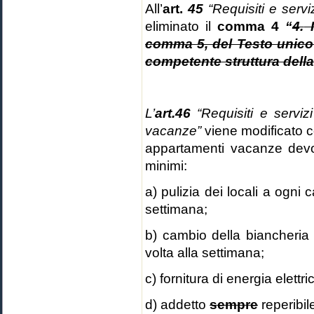
All’
art.
45
“Requisiti e serv
eliminato il
comma 4
“
4.
I
comma 5, del Testo unico è
competente struttura della
L’
art.46
“Requisiti e servi
vacanze”
viene modificato
appartamenti vacanze devon
minimi:
a) pulizia dei locali a ogni
settimana;
b) cambio della biancheria
volta alla settimana;
c) fornitura di energia elett
d) addetto
sempre
reperibi