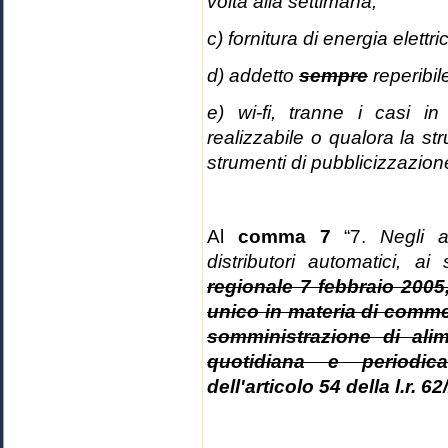
volta alla settimana;
c) fornitura di energia elett
d) addetto
sempre
reperibi
e) wi-fi, tranne i casi i
realizzabile o qualora la stru
strumenti di pubblicizzazion
Al
comma 7
“7.
Negli a
distributori automatici, a
regionale 7 febbraio 2005
unico in materia di comme
somministrazione di ali
quotidiana e periodic
dell'articolo 54 della l.r. 6