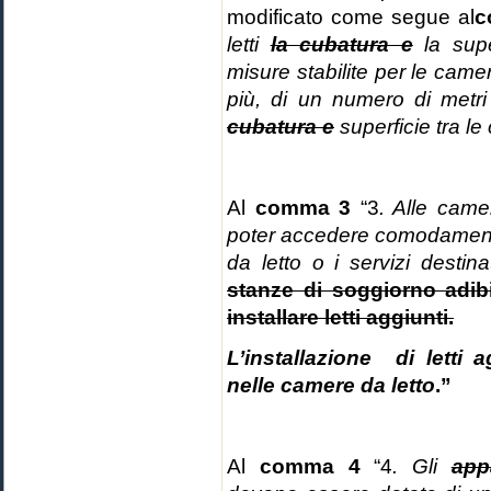
modificato come segue al
c
letti
la cubatura e
la supe
misure stabilite per le camer
più, di un numero di metr
cubatura e
superficie tra le
Al
comma 3
“3
. Alle came
poter accedere comodament
da letto o i servizi destina
stanze di soggiorno adib
installare letti aggiunti.
L’installazione di letti 
nelle camere da letto
.”
Al
comma 4
“4
. Gli
app