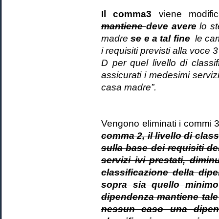
Il comma3
viene modif
mantiene
deve avere
lo st
madre
se
e a tal fine
le cam
i requisiti previsti alla voce 
D per quel livello di class
assicurati i medesimi servizi
casa madre”.
Vengono eliminati i commi 3 
comma 2, il livello di clas
sulla base dei requisiti de
servizi ivi prestati, dimin
classificazione della dipe
sopra sia quello minimo p
dipendenza mantiene tale 
nessun caso una dipen