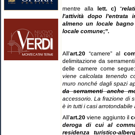
mentre alla
lett. c)
“
rela
l'attività dopo l’entrata
almeno un locale bagno 
locale comune
;
”.
All’
art.20
“camere” al
co
delimitazione da serramenti
delle camere come segue
viene calcolata tenendo c
muro nonché dagli spazi ap
da serramenti anche mob
accessorio. La frazione di s
è in tutti i casi arrotondabile 
All’
art.20
viene aggiunto il
c
deroga di cui al comm
residenza turistico-alber