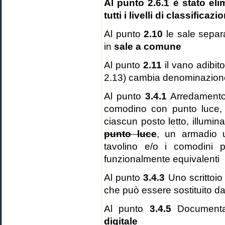
Al punto 2.6.1 è stato el
tutti i livelli di classificazi
Al punto
2.10
le sale sepa
in
sale a comune
Al punto
2.11
il vano adibi
2.13) cambia denominazion
Al punto
3.4.1
Arredamento d
comodino con punto luce
ciascun posto letto, illumin
punto luce
, un armadio un
tavolino e/o i comodini p
funzionalmente equivalenti
Al punto
3.4.3
Uno scrittoi
che può essere sostituito da
Al punto
3.4.5
Documentaz
digitale