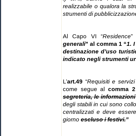
realizzabile o qualora la stru
strumenti di pubblicizzazion
Al Capo VI “
Residence
”
generali
” al comma 1 “
1. 
destinazione d’uso turist
indicato negli strumenti u
L’
art.49
“
Requisiti e serviz
come segue al
comma 2
segreteria, le informazioni
degli stabili in cui sono coll
centralizzati e deve esse
giorno
escluso i festivi.
”