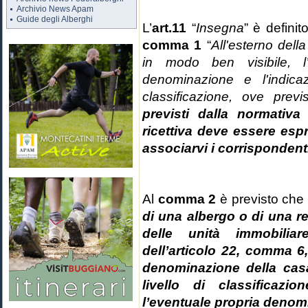
Archivio News Apam
Guide degli Alberghi
L’
art.11
“
Insegna
” è defini
comma 1
“
All'esterno dell
in modo ben visibile, l
denominazione e l'indicaz
classificazione, ove prev
previsti dalla normativa 
ricettiva deve essere espr
associarvi i corrispondenti
Al
comma 2
è previsto che
di una albergo o di una r
delle unità immobiliar
dell’articolo 22, comma 6
denominazione della casa
livello di classificaz
l’eventuale propria denom