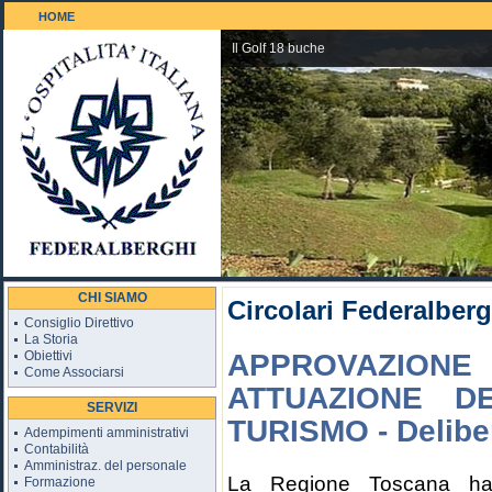
HOME
Il Golf 18 buche
CHI SIAMO
Circolari Federalberg
Consiglio Direttivo
La Storia
Obiettivi
APPROVAZION
Come Associarsi
ATTUAZIONE D
SERVIZI
TURISMO - Deliber
Adempimenti amministrativi
Contabilità
Amministraz. del personale
La Regione Toscana ha 
Formazione