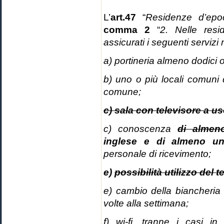
L’
art.47
“
Residenze d’epo
comma 2
“
2. Nelle resi
assicurati i seguenti servizi 
a) portineria almeno dodici o
b) uno o più locali comuni
comune;
c)
sala con televisore a u
c) conoscenza
di almen
inglese
e di almeno un’
personale di ricevimento;
e)
possibilità utilizzo del t
e) cambio della biancheria
volte alla settimana;
f) wi-fi, tranne i casi i