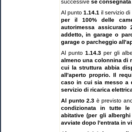
successive
se consegnata e
Al punto
1.14.1
il servizio d
per il 100% delle camer
autorimessa assicurato 
addetto, in garage o parc
garage o parcheggio all’a
Al punto
1.14.3
per gli alb
almeno una colonnina di ric
cui la struttura abbia di
all’aperto proprio. Il req
caso in cui sia messo a d
servizio di ricarica elettric
Al punto 2.3
è previsto an
condizionata in tutte l
abitative (per gli alberghi
avviate dopo l’entrata in 