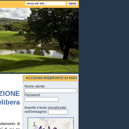
ACCESSO RISERVATO AI SOCI
Nome utente:
ZIONE
Password :
ibera
Inserite il testo visualizzato
nell'immagine:
olamento di