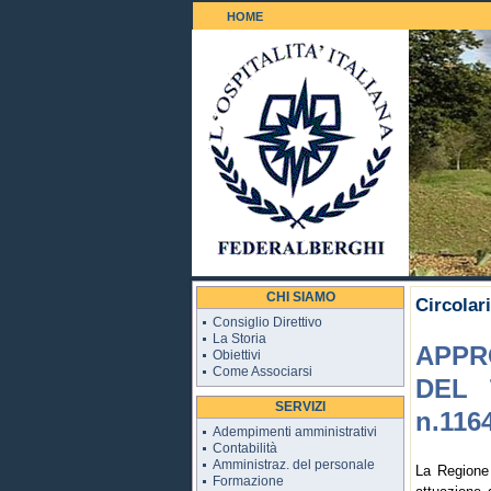
HOME
Il Golf 18 b
CHI SIAMO
Circolar
Consiglio Direttivo
La Storia
APPR
Obiettivi
Come Associarsi
DEL 
SERVIZI
n.1164
Adempimenti amministrativi
Contabilità
Amministraz. del personale
La Regione
Formazione