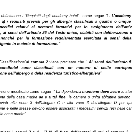
si definiscono i “Requisiti degli academy hotel”
come segue
“
1
. L’academy
a) i requisiti previsti per gli alberghi classificati a quattro o cinque 
specifici relativi ai percorsi formativi per lo svolgimento dell’attiv
 ai sensi dell’articolo 26 del Testo unico, stabiliti con deliberazione 
 nonché per la formazione regolamentata esercitata ai sensi dell
igente in materia di formazione.”
Classificazione”al
comma 2
viene precisato che “
Ai sensi dell’articolo 
condhotel sono classificati con un numero di stelle corrispon
ione dell’albergo o della residenza turistico-alberghiera
”
3
viene modificato come segue
“
La dipendenza
mantiene
deve avere
lo stes
zione della casa madre
se
e a tal fine
le camere o unità abitative devono 
revisti alla voce 3 dell'allegato C e alla voce 3 dell’allegato D per que
ione e nelle stesse devono essere assicurati i medesimi servizi resi nelle ca
lla casa madre”.