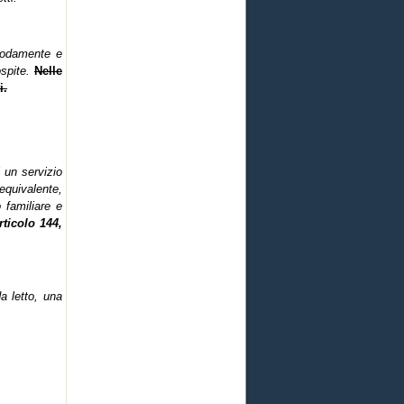
omodamente e
ospite.
Nelle
i.
 un servizio
equivalente,
 familiare e
rticolo 144,
a letto, una