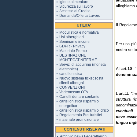
attuazione 
Igiene alimentare
alleghiamo 
Sicurezza sul lavoro
Accesso al Credito
Domanda/Offerta Lavoro
Il Regolamen
UTILITA'
Modulistica e normativa
Usi alberghieri
Seminari e incontri
Per una più 
GDPR - Privacy
nostro setto
Materiale Promo
DESTINAZIONE
MONTECATINITERME
Servizi di acquiring (moneta
All’
art.10
“
elettronica)
cartellonistica
denominazio
Nuovo sistema ticket sosta
clienti alberghi
CONVENZIONI
Vademecum OTA
L’
art.11
“
In
Cartelli denaro contante
struttura r
cartellonistica risparmio
denominazio
energetico
cartellonistica risparmio idrico
eventuali u
Regolamento Bus turistici
deve essere
materiale promozionale
lingua ing
CONTENUTI RISERVATI
Archivio news Federalberghi