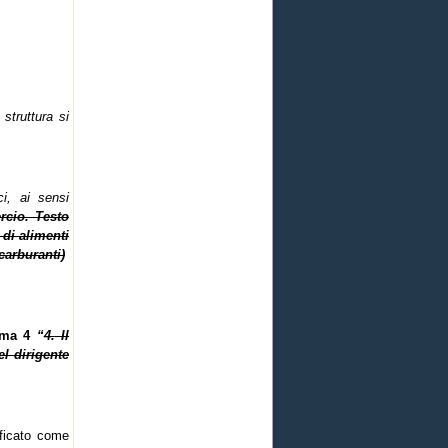
 struttura si
ci, ai sensi
rcio. Testo
di alimenti
arburanti)
ma 4
“
4.
Il
el dirigente
ficato come