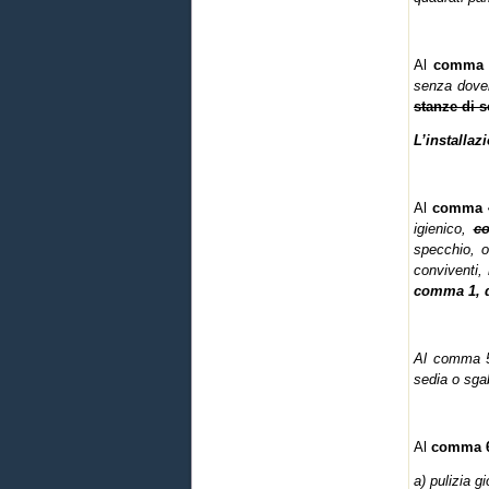
Al
comma 
senza dover 
stanze di s
L’installaz
Al
comma 
igienico,
co
specchio, o
conviventi,
comma 1, d
Al comma 5
sedia o sga
Al
comma 
a) pulizia gi