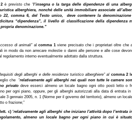
 2
è previsto che
“
l’insegna o la targa delle dipendenze di una alber
uristica alberghiera, nonché delle unità immobiliare associate all’albe
olo 22, comma 6, del Testo unico, deve contenere la denominazione
dicitura “dipendenza”, il livello di classificazione della dipendenza
e propria denominazione.”
Accesso di animali”
al
comma 1
viene precisato che i proprietari oltre che a
ali in modo da non arrecare molestie o danni alle persone e alle cose devo
al regolamento interno eventualmente adottato dalla struttura.
Requisiti degli alberghi e delle residenze turistico alberghiere” al
comma 2 le
eglio che “
relativamente agli alberghi nei quali non tutte le camere so
no privato
deve esserci almeno un locale bagno ogni otto posti letto o f
o per ogni piano, oppure, per gli alberghi autorizzati alla data di entrata in
ale 3 gennaio 2005, n. 1 (Norme per il governo del territorio), almeno un loca
tto o frazione;”
lett. c)
“
relativamente agli alberghi che iniziano l'attività dopo l’entrata i
egolamento, almeno un locale bagno per ogni piano in cui è situat