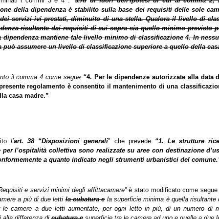
iminati i commi 3 e 4 . “
3
.Al
di fuori dell'ipotesi di cui al comma 2, i
ione della dipendenza è stabilito sulla base dei requisiti delle sole ca
 dei servizi ivi prestati, diminuito di una stella. Qualora il livello di cla
denza risultante dai requisiti di cui sopra sia quello minimo previsto pe
la dipendenza mantiene tale livello minimo di classificazione
4.
In nessu
 può assumere un livello di classificazione superiore a quello della cas
unto il comma 4 come segue
“
4. Per le dipendenze autorizzate alla data d
 presente regolamento è consentito il mantenimento di una classificazion
lla casa madre.”
ito
l’
art. 38 “Disposizioni generali
” che prevede
“1. Le strutture ricet
 per l’ospitalità collettiva sono realizzate su aree con destinazione d’us
 conformemente a quanto indicato negli strumenti urbanistici del comune.
equisiti e servizi minimi degli affittacamere”
è stato modificato come segue 
amere a più di due letti
la cubatura e
la superficie minima è quella risultante
er le camere a due letti aumentate, per ogni letto in più, di un numero di 
i alla differenza di
cubatura e
superficie tra le camere ad uno e quelle a due le