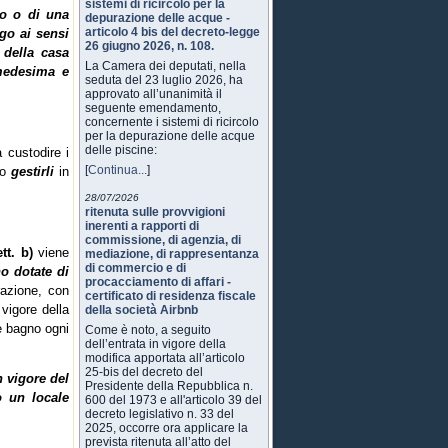
sistemi di ricircolo per la
go o di una
depurazione delle acque -
articolo 4 bis del decreto-legge
rgo ai sensi
26 giugno 2026, n. 108.
 della casa
La Camera dei deputati, nella
 medesima e
seduta del 23 luglio 2026, ha
approvato all’unanimità il
seguente emendamento,
concernente i sistemi di ricircolo
per la depurazione delle acque
delle piscine:
 custodire i
[
Continua...
]
no
gestirli
in
28/07/2026
ritenuta sulle provvigioni
inerenti a rapporti di
commissione, di agenzia, di
tt. b)
viene
mediazione, di rappresentanza
di commercio e di
no dotate di
procacciamento di affari -
razione, con
certificato di residenza fiscale
 vigore della
della società Airbnb
le bagno ogni
Come è noto, a seguito
dell’entrata in vigore della
modifica apportata all’articolo
25-bis del decreto del
n vigore del
Presidente della Repubblica n.
o un locale
600 del 1973 e all'articolo 39 del
decreto legislativo n. 33 del
2025, occorre ora applicare la
prevista ritenuta all’atto del