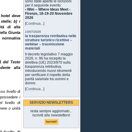
sono state aperte le iscrizioni
per il seguente evento:
• Wim – Where Ideas Meet -
Firenze, 18-19-20 Novembre
 hotel deve
2026
stelle; b) i
[
Continua...
]
ità di alta
13/07/2026
della Giunta
la trasparenza retributiva nelle
a normativa
strutture turistico ricettive –
webinar – trasmissione
materiali
Il decreto legislativo 7 maggio
2026, n. 96 ha recepito la
51 del Testo
direttiva (UE) 2023/970 sulla
trasparenza retributiva,
dente alla
introducendo nuovi strumenti
per verificare il rispetto della
parità salariale tra uomini e
donne.
[
Continua...
]
so livello di
possedere i
l livello di
SERVIZIO NEWSLETTERS
mere o unità
resta sempre aggiornato...
iscriviti alle newsletters!