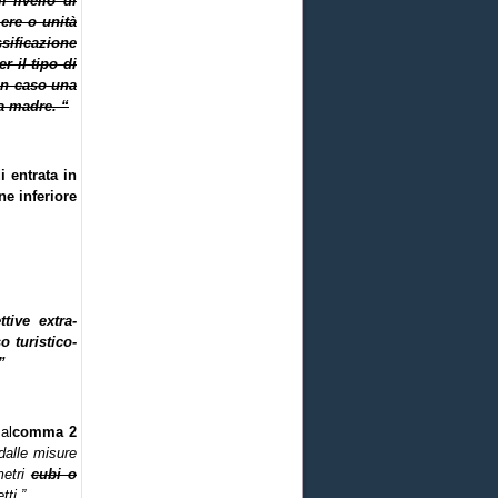
l livello di
mere o unità
ssificazione
r il tipo di
n caso una
a madre. “
i entrata in
e inferiore
tive extra-
o turistico-
”
al
comma 2
 dalle misure
metri
cubi o
tti.”