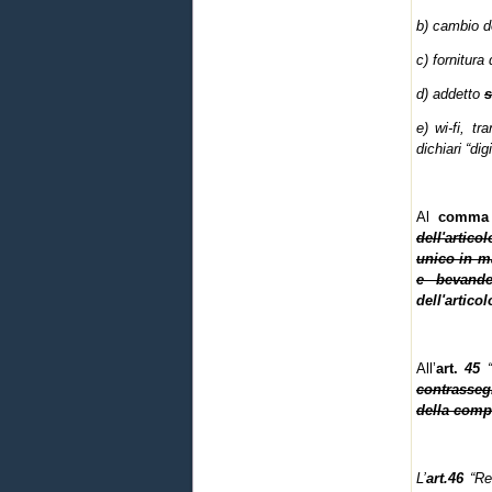
b) cambio d
c) fornitura
d) addetto
e) wi-fi, tr
dichiari “di
Al
comma
dell'artic
unico in m
e bevande
dell'articol
All’
art.
45
contrassegn
della compe
L’
art.46
“Re