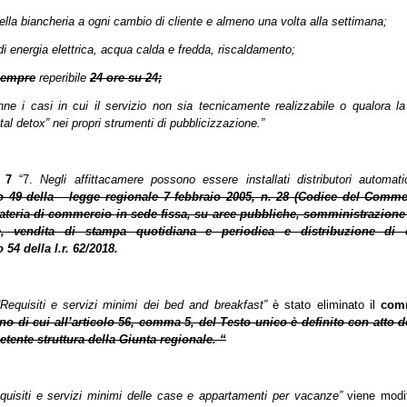
ella biancheria a ogni cambio di cliente e almeno una volta alla settimana;
 di energia elettrica, acqua calda e fredda, riscaldamento;
sempre
reperibile
24 ore su 24;
anne i casi in cui il servizio non sia tecnicamente realizzabile o qualora la
gital detox” nei propri strumenti di pubblicizzazione.”
 7
“7.
Negli affittacamere possono essere installati distributori automati
olo 49 della legge regionale 7 febbraio 2005, n. 28 (Codice del Comme
ateria di commercio in sede fissa, su aree pubbliche, somministrazione 
, vendita di stampa quotidiana e periodica e distribuzione di c
o 54 della l.r. 62/2018.
“Requisiti e servizi minimi dei bed and breakfast”
è stato eliminato il
com
o di cui all’articolo 56, comma 5, del Testo unico è definito con atto d
tente struttura della Giunta regionale. “
quisiti e servizi minimi delle case e appartamenti per vacanze”
viene modi