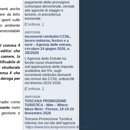
pagamento delle provvigioni
comunque denominate, versate
amenti anche
alle agenzie di viaggio e
ere da letto
turismo, in precedenza
esonerate .
aperti sulle
[
Continua...
]
ro ambiente
rrotondabile
28/07/2026
incrementi retributivi CCNL,
lavoro notturno, festivo e a
turni – Agenzia delle entrate,
al comma 4
circolare 24 giugno 2026, n.
edilizi che
3/E/2026
 camere, la
L’Agenzia delle Entrate ha
ificabile di
fornito nuovi chiarimenti
sull’applicazione delle imposte
strutturale
sostitutive del 5%, sugli
comma 4 che
incrementi retributivi derivanti
 deroga per
dai rinnovi dei CCNL sottoscritti
nel triennio 2024-2026 .
[
Continua...
]
28/07/2026
TOSCANA PROMOZIONE
 madre come
TURISTICA - Wim – Where
cento
metri
Ideas Meet - Firenze, 18-19-20
a gestione e
Novembre 2026
Toscana Promozione Turistica
informa che sul sito dell’agenzia
https://www.toscanapromozione.it/eventi/