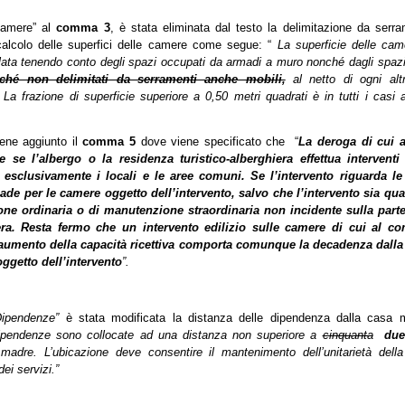
camere” al
comma 3
, è stata eliminata dal testo la delimitazione da serr
calcolo delle superfici delle camere come segue: “
La superficie delle cam
lata tenendo conto degli spazi occupati da armadi a muro nonché dagli spazi 
ché non delimitati da serramenti anche mobili,
al netto di ogni alt
 La frazione di superficie superiore a 0,50 metri quadrati è in tutti i casi a
iene aggiunto il
comma 5
dove viene specificato che “
La deroga di cui 
 se l’albergo o la residenza turistico-alberghiera effettua interventi 
 esclusivamente i locali e le aree comuni. Se l’intervento riguarda le
de per le camere oggetto dell’intervento, salvo che l’intervento sia qual
ne ordinaria o di manutenzione straordinaria non incidente sulla parte 
ra. Resta fermo che un intervento edilizio sulle camere di cui al 
aumento della capacità ricettiva comporta comunque la decadenza dalla
ggetto dell’intervento
”.
”Dipendenze”
è stata modificata la distanza delle dipendenza dalla casa
ipendenze sono collocate ad una distanza non superiore a
cinquanta
due
madre. L’ubicazione deve consentire il mantenimento dell’unitarietà dell
 dei servizi.”