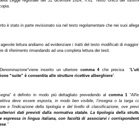
della Legge regionale del 31 dicembre 2024, n.61 “Testo Unico del turism
copia.
to è stato in parte revisionato sia nel testo regolamentare che nei suoi allega
agevole lettura andiamo ad evidenziare i tratti del testo modificati di maggior r
re di riferimento rimandando ad una completa lettura dei testi.
Denominazione
”viene inserito un ulteriore
comma 4
che precisa “
L’ut
ne “suite” è consentita alle strutture ricettive alberghiere
”.
segna
” è definito in modo più dettagliato prevedendo al
comma 1
“
All'
icettiva deve essere esposta, in modo ben visibile, l’insegna o la targa c
ne e l'indicazione della tipologia e del livello di classificazione, ove prev
lteriori dati previsti dalla normativa statale. La tipologia della struttu
 espressa in lingua italiana, con facoltà di associarvi i corrispondent
lese
.”