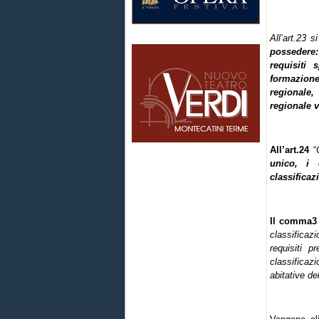
All’art.23 
possedere: 
requisiti 
formazione,
regionale,
regionale v
All’art.24
“
unico, i 
classificaz
Il comma
classifica
requisiti p
classificaz
abitative de