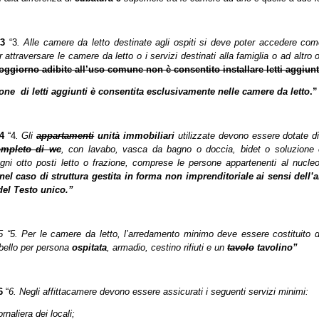
3
“3
. Alle camere da letto destinate agli ospiti si deve poter accedere c
attraversare le camere da letto o i servizi destinati alla famiglia o ad altro 
oggiorno adibite all’uso comune non è consentito installare letti aggiunt
ione di letti aggiunti è consentita esclusivamente nelle camere da letto
.”
4
“4
. Gli
appartamenti
unità immobiliari
utilizzate devono essere dotate di
mpleto di wc
, con lavabo, vasca da bagno o doccia, bidet o soluzione 
gni otto posti letto o frazione, comprese le persone appartenenti al nucleo
nel caso di struttura gestita in forma non imprenditoriale ai sensi dell’a
el Testo unico.”
 “
5. Per le camere da letto, l’arredamento minimo deve essere costituito d
bello per persona
ospitata
, armadio, cestino rifiuti e un
tavolo
tavolino”
6
“
6. Negli affittacamere devono essere assicurati i seguenti servizi minimi:
ornaliera dei locali;