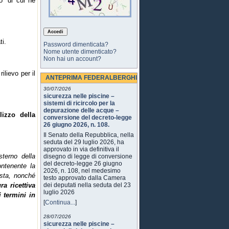
o” di cui ne
ti.
Password dimenticata?
Nome utente dimenticato?
Non hai un account?
ilievo per il
ANTEPRIMA FEDERALBERGHI
30/07/2026
sicurezza nelle piscine –
sistemi di ricircolo per la
depurazione delle acque –
ilizzo della
conversione del decreto-legge
26 giugno 2026, n. 108.
Il Senato della Repubblica, nella
seduta del 29 luglio 2026, ha
approvato in via definitiva il
esterno della
disegno di legge di conversione
del decreto-legge 26 giugno
ontenente la
2026, n. 108, nel medesimo
ista, nonché
testo approvato dalla Camera
ra ricettiva
dei deputati nella seduta del 23
luglio 2026
i termini in
[
Continua...
]
28/07/2026
sicurezza nelle piscine –