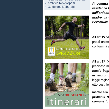
Archivio News Apam
Al
comma
Guide degli Alberghi
residenza t
dell’artic
madre, la 
l’eventual
All’
art.15
“
propri anim
conformità 
All’
art 17
“
precisato m
locale bag
minimo di un
legge region
otto posti le
mentre alla
presente r
comune
;
”.