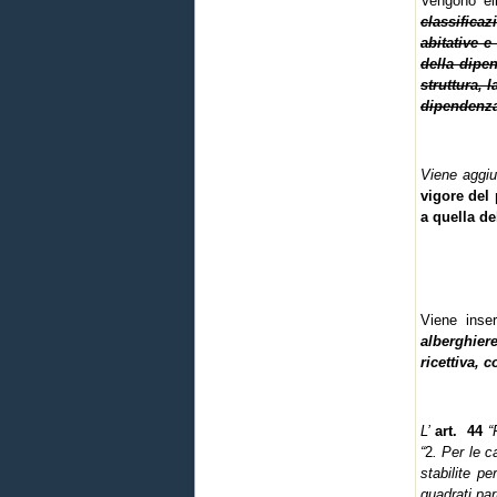
Vengono el
classificaz
abitative e
della dipen
struttura, 
dipendenza
Viene aggi
vigore del
a quella de
Viene inser
alberghiere
ricettiva,
L’
art. 44
“R
“
2
. Per le c
stabilite p
quadrati par