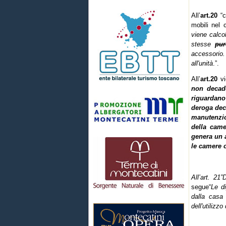
All’
art.20
“
mobili nel 
viene calco
stesse
pur
accessorio.
all'unità
.”.
All’
art.20
v
non decade
riguardano
deroga deca
manutenzio
della came
genera un 
le camere o
All’art. 21
segue“
Le d
dalla casa 
dell'utilizzo