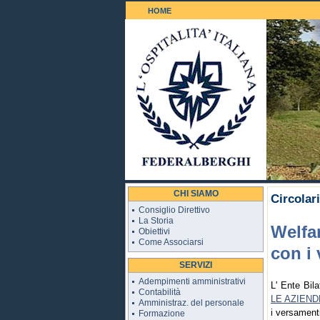
HOME
Il Golf 18 b
CHI SIAMO
Circolar
Consiglio Direttivo
La Storia
Welfa
Obiettivi
Come Associarsi
con i
SERVIZI
Adempimenti amministrativi
L' Ente Bil
Contabilità
LE AZIEND
Amministraz. del personale
i versament
Formazione