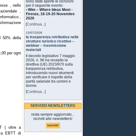
sono state aperte le iscrizioni
esse , nello
per il seguente evento:
• Wim – Where Ideas Meet -
aziendale ,
Firenze, 18-19-20 Novembre
informatico ,
2026
asformazione
[
Continua...
]
13/07/2026
la trasparenza retributiva nelle
el 50% della
strutture turistico ricettive –
webinar – trasmissione
materiali
,00 per ogni
Il decreto legislativo 7 maggio
2026, n. 96 ha recepito la
direttiva (UE) 2023/970 sulla
trasparenza retributiva,
introducendo nuovi strumenti
per verificare il rispetto della
parità salariale tra uomini e
donne.
[
Continua...
]
SERVIZIO NEWSLETTERS
resta sempre aggiornato...
iscriviti alle newsletters!
T ( oltre a
nza EBTT di