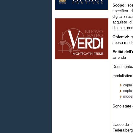
Scopo:
sost
specifico 
digitalizzaz
acquisto di
digitale, co
Obiettivi:
so
spesa rendi
Entità dell'
azienda
Documentaz
modulistica
copia 
copia
modell
Sono state 
L'accordo 
Federalber