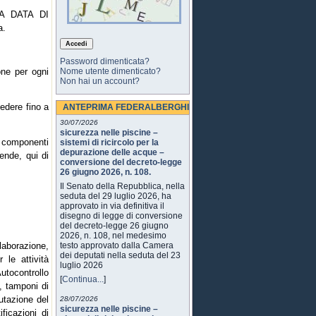
 LA DATA DI
a.
Password dimenticata?
one per ogni
Nome utente dimenticato?
Non hai un account?
edere fino a
ANTEPRIMA FEDERALBERGHI
30/07/2026
sicurezza nelle piscine –
e componenti
sistemi di ricircolo per la
depurazione delle acque –
iende, qui di
conversione del decreto-legge
26 giugno 2026, n. 108.
Il Senato della Repubblica, nella
seduta del 29 luglio 2026, ha
approvato in via definitiva il
disegno di legge di conversione
del decreto-legge 26 giugno
2026, n. 108, nel medesimo
laborazione,
testo approvato dalla Camera
dei deputati nella seduta del 23
 le attività
luglio 2026
Autocontrollo
[
Continua...
]
i, tamponi di
utazione del
28/07/2026
sicurezza nelle piscine –
ficazioni di