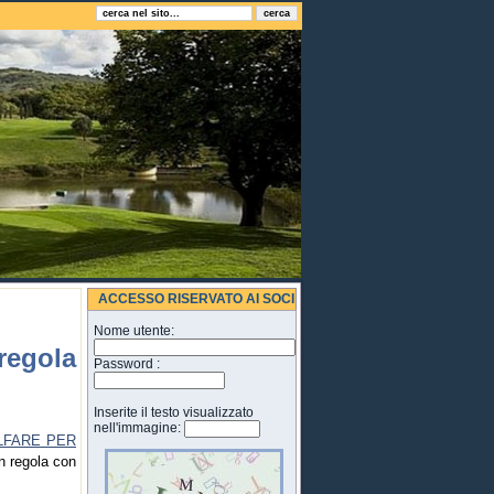
ACCESSO RISERVATO AI SOCI
Nome utente:
regola
Password :
Inserite il testo visualizzato
nell'immagine:
LFARE PER
in regola con