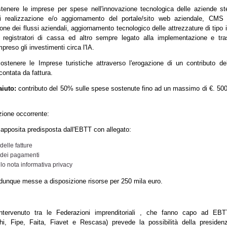
enere le imprese per spese nell'innovazione tecnologica delle aziende st
di realizzazione e/o aggiornamento del portale/sito web aziendale, CMS 
ione dei flussi aziendali, aggiornamento tecnologico delle attrezzature di tipo 
 registratori di cassa ed altro sempre legato alla implementazione e tr
mpreso gli investimenti circa l'IA.
stenere le Imprese turistiche attraverso l'erogazione di un contributo d
contata da fattura.
aiuto:
contributo del 50% sulle spese sostenute fino ad un massimo di €. 500
ione occorrente:
 apposita predisposta dall'EBTT con allegato:
delle fatture
 dei pagamenti
o nota informativa privacy
dunque messe a disposizione risorse per 250 mila euro.
intervenuto tra le Federazioni imprenditoriali , che fanno capo ad EBT
ghi, Fipe, Faita, Fiavet e Rescasa) prevede la possibilità della preside