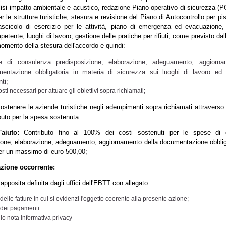
alisi impatto ambientale e acustico, redazione Piano operativo di sicurezza (P
er le strutture turistiche, stesura e revisione del Piano di Autocontrollo per p
fascicolo di esercizio per le attività, piano di emergenza ed evacuazione
tente, luoghi di lavoro, gestione delle pratiche per rifiuti, come previsto da
momento della stesura dell'accordo e quindi:
e di consulenza predisposizione, elaborazione, adeguamento, aggiorna
entazione obbligatoria in materia di sicurezza sui luoghi di lavoro ed 
ti;
costi necessari per attuare gli obiettivi sopra richiamati;
stenere le aziende turistiche negli adempimenti sopra richiamati attraverso 
buto per la spesa sostenuta.
'aiuto:
Contributo fino al 100% dei costi sostenuti per le spese di 
ione, elaborazione, adeguamento, aggiornamento della documentazione obbliga
per un massimo di euro 500,00;
ione occorrente:
apposita definita dagli uffici dell'EBTT con allegato:
delle fatture in cui si evidenzi l'oggetto coerente alla presente azione;
 dei pagamenti.
o nota informativa privacy