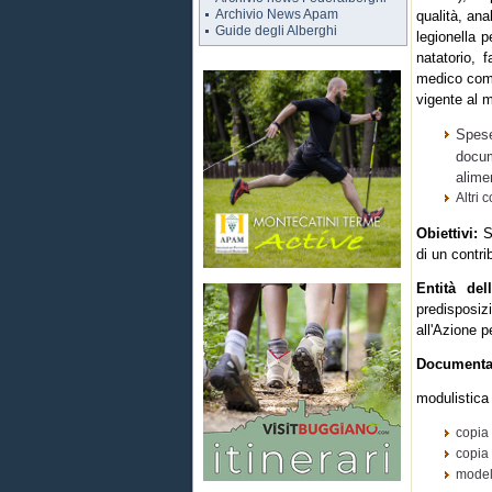
Archivio News Apam
qualità, an
Guide degli Alberghi
legionella p
natatorio, 
medico compe
vigente al 
Spes
docum
alimen
Altri 
Obiettivi:
So
di un contri
Entità dell
predisposiz
all'Azione 
Documentaz
modulistica 
copia 
copia
modell