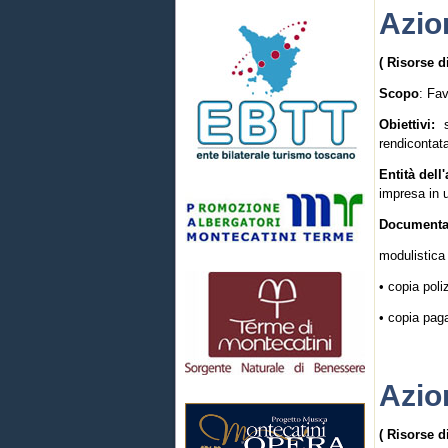
Azio
( Risorse d
Scopo
: Fav
Obiettivi:
s
rendicontata
Entità dell'
impresa in 
Documentaz
modulistica
• copia poli
• copia pag
Azio
( Risorse d