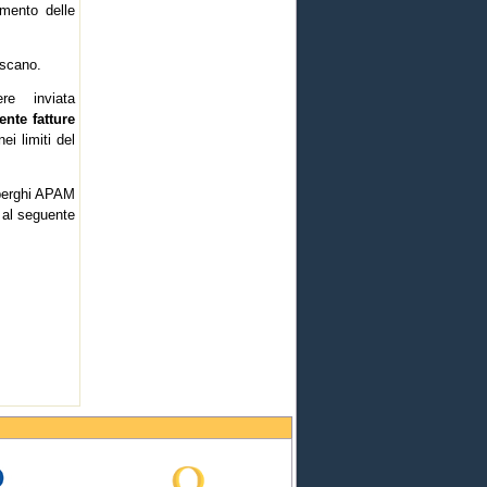
amento delle
oscano.
ere inviata
nte fatture
nei limiti del
lberghi APAM
 al seguente