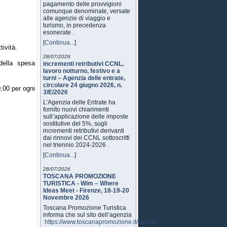
pagamento delle provvigioni
comunque denominate, versate
alle agenzie di viaggio e
turismo, in precedenza
esonerate .
[
Continua...
]
tività.
28/07/2026
della spesa
incrementi retributivi CCNL,
lavoro notturno, festivo e a
turni – Agenzia delle entrate,
circolare 24 giugno 2026, n.
,00 per ogni
3/E/2026
L’Agenzia delle Entrate ha
fornito nuovi chiarimenti
sull’applicazione delle imposte
sostitutive del 5%, sugli
incrementi retributivi derivanti
dai rinnovi dei CCNL sottoscritti
nel triennio 2024-2026 .
[
Continua...
]
28/07/2026
TOSCANA PROMOZIONE
TURISTICA - Wim – Where
Ideas Meet - Firenze, 18-19-20
Novembre 2026
Toscana Promozione Turistica
informa che sul sito dell’agenzia
https://www.toscanapromozione.it/eventi/