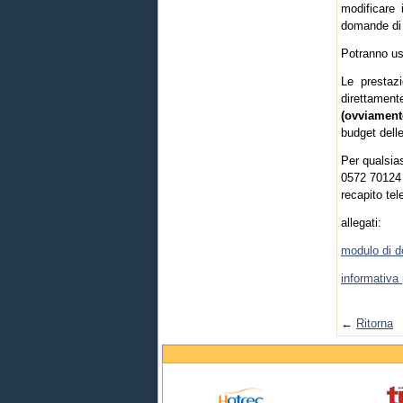
modificare 
domande di 
Potranno usu
Le prestaz
direttament
(ovviament
budget delle 
Per qualsia
0572 70124 
recapito te
allegati:
modulo di 
informativa
←
Ritorna