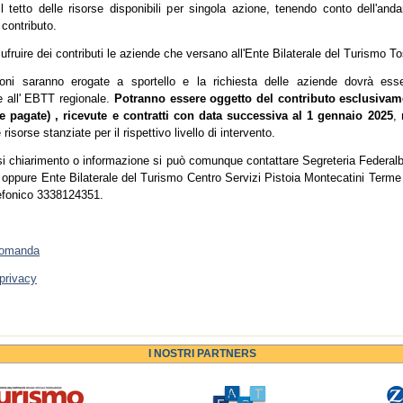
il tetto delle risorse disponibili per singola azione, tenendo conto dell'and
contributo.
fruire dei contributi le aziende che versano all'Ente Bilaterale del Turismo T
ioni saranno erogate a sportello e la richiesta delle aziende dovrà ess
e all' EBTT regionale.
Potranno essere oggetto del contributo esclusivame
e pagate) , ricevute e contratti con data successiva al 1 gennaio 2025
, 
risorse stanziate per il rispettivo livello di intervento.
si chiarimento o informazione si può comunque contattare Segreteria Federa
oppure Ente Bilaterale del Turismo Centro Servizi Pistoia Montecatini Terme
lefonico 3338124351.
domanda
 privacy
I NOSTRI PARTNERS