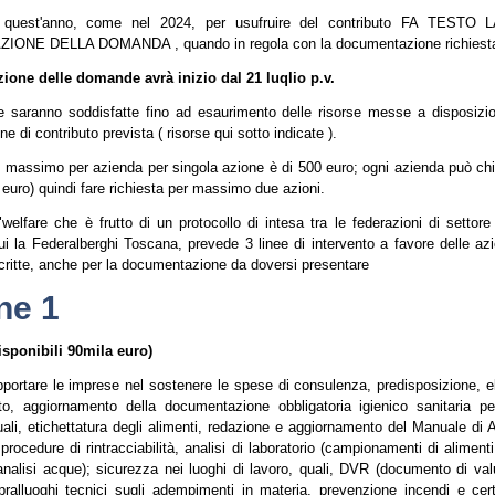
quest'anno, come nel 2024, per usufruire del contributo FA TESTO
ONE DELLA DOMANDA , quando in regola con la documentazione richiest
zione delle domande avrà inizio dal 21 luqlio p.v.
saranno soddisfatte fino ad esaurimento delle risorse messe a disposizi
ne di contributo prevista ( risorse qui sotto indicate ).
to massimo per azienda per singola azione è di 500 euro; ogni azienda può chi
 euro) quindi fare richiesta per massimo due azioni.
 "welfare che è frutto di un protocollo di intesa tra le federazioni di settor
cui la Federalberghi Toscana, prevede 3 linee di intervento a favore delle az
critte, anche per la documentazione da doversi presentare
ne 1
isponibili 90mila euro)
ortare le imprese nel sostenere le spese di consulenza, predisposizione, e
, aggiornamento della documentazione obbligatoria igienico sanitaria per
uali, etichettatura degli alimenti, redazione e aggiornamento del Manuale di 
ocedure di rintracciabilità, analisi di laboratorio (campionamenti di aliment
 analisi acque); sicurezza nei luoghi di lavoro, quali, DVR (documento di val
opralluoghi tecnici sugli adempimenti in materia, prevenzione incendi e certi