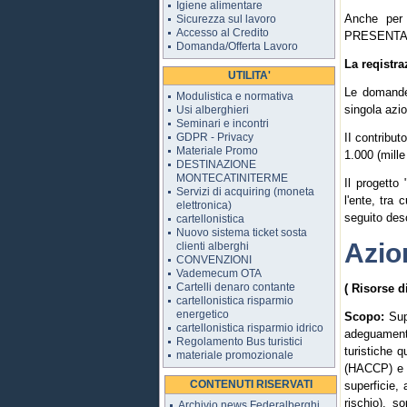
Igiene alimentare
Anche per 
Sicurezza sul lavoro
Accesso al Credito
PRESENTAZI
Domanda/Offerta Lavoro
La reqistra
UTILITA'
Le domande 
Modulistica e normativa
singola azio
Usi alberghieri
Seminari e incontri
GDPR - Privacy
II contribu
Materiale Promo
1.000 (mille
DESTINAZIONE
MONTECATINITERME
Il progetto
Servizi di acquiring (moneta
l'ente, tra 
elettronica)
seguito des
cartellonistica
Nuovo sistema ticket sosta
Azio
clienti alberghi
CONVENZIONI
Vademecum OTA
Cartelli denaro contante
( Risorse d
cartellonistica risparmio
energetico
Scopo:
Supp
cartellonistica risparmio idrico
adeguamento
Regolamento Bus turistici
turistiche q
materiale promozionale
(HACCP) e pr
CONTENUTI RISERVATI
superficie,
rischio), s
Archivio news Federalberghi