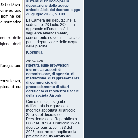
sistemi di ricircolo per la
OS) e Duvri,
depurazione delle acque -
articolo 4 bis del decreto-legge
iscine ad uso
26 giugno 2026, n. 108.
, nomina del
La Camera dei deputati, nella
lla normativa
seduta del 23 luglio 2026, ha
approvato all’unanimità il
seguente emendamento,
mento della
concernente i sistemi di ricircolo
per la depurazione delle acque
igiene degli
delle piscine:
[
Continua...
]
28/07/2026
l'erogazione
ritenuta sulle provvigioni
inerenti a rapporti di
commissione, di agenzia, di
mediazione, di rappresentanza
consulenza,
di commercio e di
toria di cui
procacciamento di affari -
certificato di residenza fiscale
della società Airbnb
Come è noto, a seguito
dell’entrata in vigore della
modifica apportata all’articolo
25-bis del decreto del
Presidente della Repubblica n.
600 del 1973 e all'articolo 39 del
decreto legislativo n. 33 del
2025, occorre ora applicare la
prevista ritenuta all’atto del